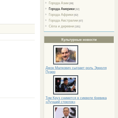
Города Азии
[99]
Города Америки
[92]
Города Африки
[62]
Города Австралии
[67]
Сёла и деревни
[181]
Культурные новости
Джон Малкович сыграет роль Эркюля
Пуаро
Том Круз снимется в сиквеле боевика
«Лучший стрелок»