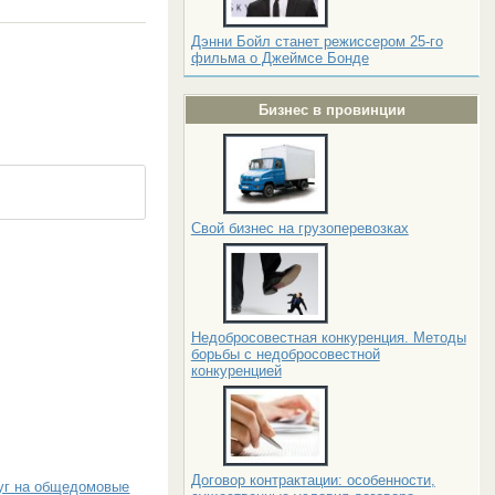
Дэнни Бойл станет режиссером 25-го
фильма о Джеймсе Бонде
Бизнес в провинции
Свой бизнес на грузоперевозках
Недобросовестная конкуренция. Методы
борьбы с недобросовестной
конкуренцией
Договор контрактации: особенности,
уг на общедомовые