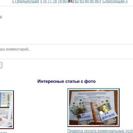
« Предыдущая
76
77
78
79
80
82
83
84
85
86
Следующая »
|
[
81
]
|
м
ь
Интересные статьи с фото
Правила оплата коммунальных усл
 мам