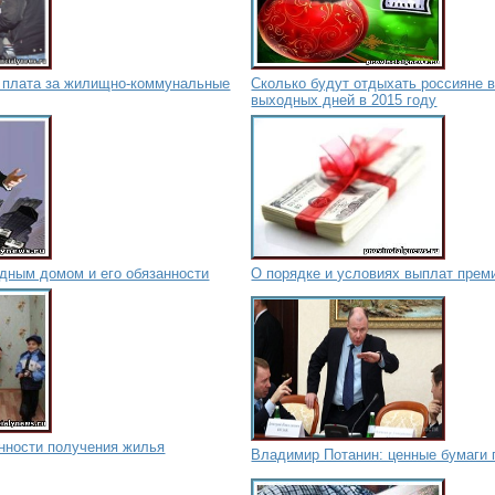
я плата за жилищно-коммунальные
Сколько будут отдыхать россияне в
выходных дней в 2015 году
дным домом и его обязанности
О порядке и условиях выплат прем
енности получения жилья
Владимир Потанин: ценные бумаги 