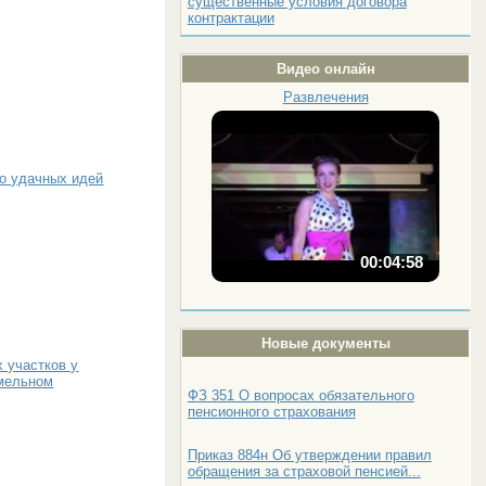
существенные условия договора
контрактации
Видео онлайн
Развлечения
ко удачных идей
00:04:58
Новые документы
 участков у
емельном
ФЗ 351 О вопросах обязательного
пенсионного страхования
Приказ 884н Об утверждении правил
обращения за страховой пенсией...