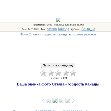
Просмотров
: 3869 |
Размеры
: 596x347px/46.4Kb
оттава
Канада
Anuta_ua
Дата
: 14.11.2011 |
Теги
:
,
|
Добавил
:
Фото Оттава - гордость Канады в полном размере
Рейтинг
:
0.0
/
0
Ваша оценка фото Оттава - гордость Канады