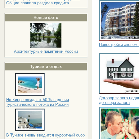
Общие правила раздела кредита
Новые фото
Новостройки эконом
Архитектурные памятники России
Туризм и отдых
Договор залога нед
На Кипре ожидают 50 % падения
договора залога
туристического потока из России
В Тунисе вновь вводится курортный сбор