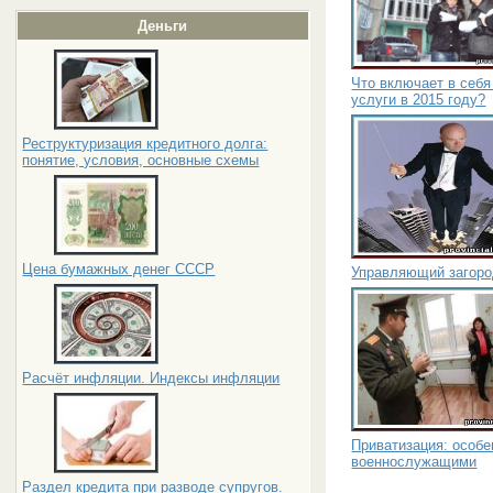
Деньги
Что включает в себ
услуги в 2015 году?
Реструктуризация кредитного долга:
понятие, условия, основные схемы
Цена бумажных денег СССР
Управляющий загоро
Расчёт инфляции. Индексы инфляции
Приватизация: особ
военнослужащими
Раздел кредита при разводе супругов.