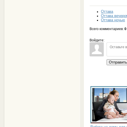
Оттава
Оттава вечеро
Оттава ночью
Всего комментариев
:
0
Войдите:
Отправит
Работа на дому для