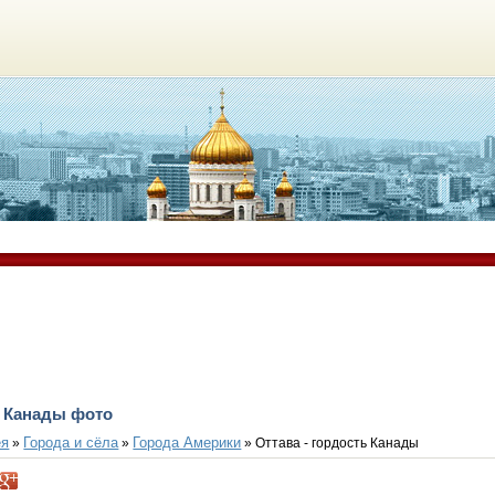
ь Канады фото
ея
Города и сёла
Города Америки
»
»
» Оттава - гордость Канады