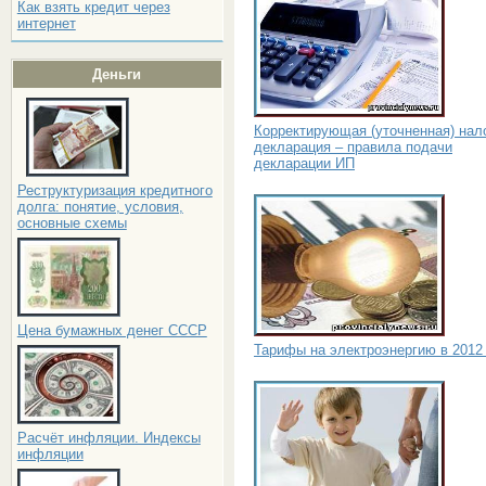
Как взять кредит через
интернет
Деньги
Корректирующая (уточненная) нал
декларация – правила подачи
декларации ИП
Реструктуризация кредитного
долга: понятие, условия,
основные схемы
Цена бумажных денег СССР
Тарифы на электроэнергию в 2012
Расчёт инфляции. Индексы
инфляции