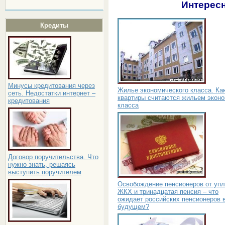
Интересн
Кредиты
Минусы кредитования через
Жилье экономического класса. Ка
сеть. Недостатки интернет –
квартиры считаются жильем эконо
кредитования
класса
Договор поручительства. Что
нужно знать, решаясь
выступить поручителем
Освобождение пенсионеров от уп
ЖКХ и тринадцатая пенсия – что
ожидает российских пенсионеров 
будущем?