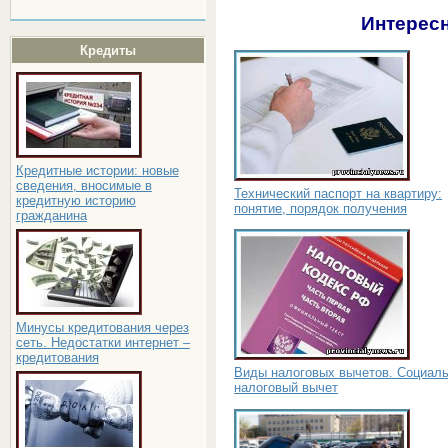
Интересн
Кредиты
Кредитные истории: новые
сведения, вносимые в
Технический паспорт на квартиру:
кредитную историю
понятие, порядок получения
гражданина
Минусы кредитования через
сеть. Недостатки интернет –
кредитования
Виды налоговых вычетов. Социал
налоговый вычет