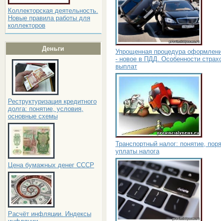
Коллекторская деятельность.
Новые правила работы для
коллекторов
Деньги
Упрощенная процедура оформлен
- новое в ПДД. Особенности страх
выплат
Реструктуризация кредитного
долга: понятие, условия,
основные схемы
Транспортный налог: понятие, пор
уплаты налога
Цена бумажных денег СССР
Расчёт инфляции. Индексы