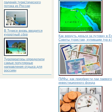
падения туристического
потока из России
В Тунисе вновь вводится
курортный сбор
Как вернуть деньги за путевку в Е
Советы туристам, купившим тур в 
Туроператоры определили
самые популярные
направления отдыха для
россиян
ПИФы: как приобрести паи паевого
инвестиционного фонда