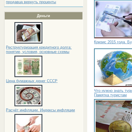
продавца вернуть проценты
Деньги
Кризис 2015 года. Б
Реструктуризация кредитного долга:
понятие, условия, основные схемы
Цена бумажных денег СССР
Что нужно знать тур
Памятка туристам
Расчёт инфляции. Индексы инфляции