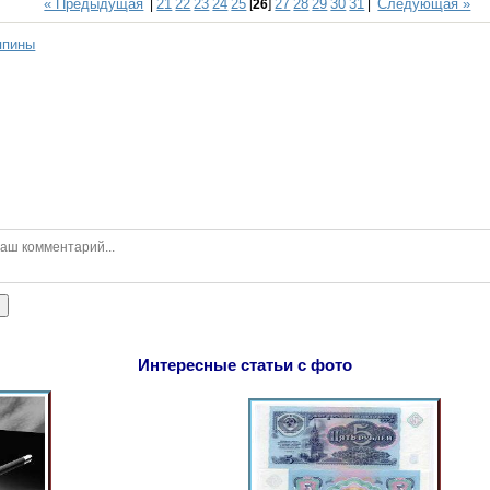
« Предыдущая
21
22
23
24
25
27
28
29
30
31
Следующая »
|
[
26
]
|
ппины
ь
Интересные статьи с фото