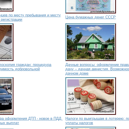
нцев по месту пребывания и месту
Цена бумажных денег СССР
 регистрации
лоскопия граждан: процедура
Дачные вопросы: оформление права
одимость добровольной
дачу – дачная амнистия. Возможнос
дачном доме
ра оформления ДТП - новое в ПДД.
Налоги по выигрышам в лотерею: п
вых выплат
уплаты налогов