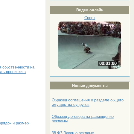
Видео онлайн
Спорт
00:01:00
 собственности на
ть прописки в
Новые документы
Образец соглашения о разделе общего
имущества супругов
Образец договора на размещение
рекламы
орядок и размер
38 ФЗ Закон о рекламе