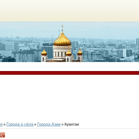
ея
Города и сёла
Города Азии
»
»
» Куантан