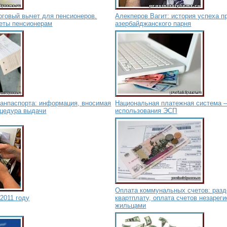
говый вычет для пенсионеров.
Алекперов Вагит: история успеха п
еты пенсионерам
азербайджанского парня
ранпаспорта: информация, вносимая
Национальная платежная система –
оцедура выдачи
использования ЭСП
Оплата коммунальных счетов: разд
2011 году
квартплату, оплата счетов незарег
жильцами