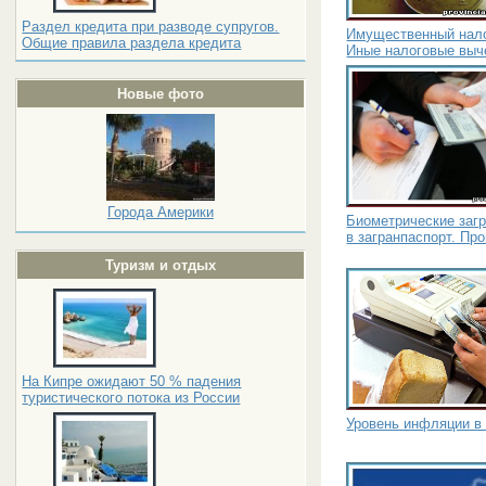
Раздел кредита при разводе супругов.
Имущественный нало
Общие правила раздела кредита
Иные налоговые выч
Новые фото
Города Америки
Биометрические заг
в загранпаспорт. Пр
Туризм и отдых
На Кипре ожидают 50 % падения
туристического потока из России
Уровень инфляции в 