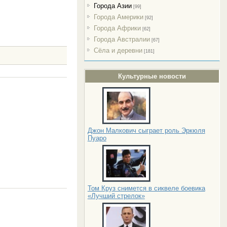
Города Азии
[99]
Города Америки
[92]
Города Африки
[62]
Города Австралии
[67]
Сёла и деревни
[181]
Культурные новости
Джон Малкович сыграет роль Эркюля
Пуаро
Том Круз снимется в сиквеле боевика
«Лучший стрелок»