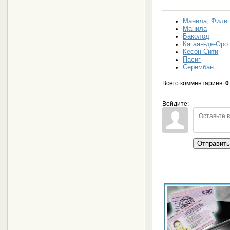
Манила, Фили
Манила
Баколод
Кагаян-де-Оро
Кесон-Сити
Пасиг
Серембан
Всего комментариев
:
0
Войдите:
Отправит