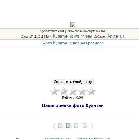
Просмотров
: 2701 |
Размеры
: 600x450px/103.6Kb
Куантан
филиппины
Anuta_ua
Дата
: 17.11.2011 |
Теги
:
,
|
Добавил
:
Фото Куантан в полном размере
Рейтинг
:
0.0
/
0
Ваша оценка фото Куантан