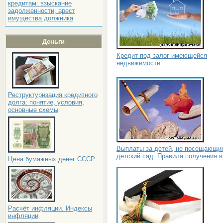
кредитам: взыскание
задолженности, арест
имущества должника
Деньги
Кредит под залог имеющейся
недвижимости
Реструктуризация кредитного
долга: понятие, условия,
основные схемы
Выплаты за детей, не посещающи
детский сад. Правила получения 
Цена бумажных денег СССР
Расчёт инфляции. Индексы
инфляции