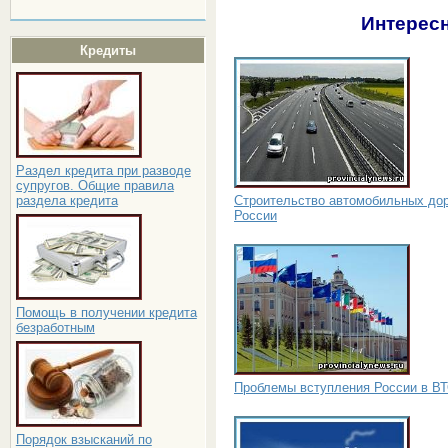
Интересн
Кредиты
Раздел кредита при разводе
супругов. Общие правила
Строительство автомобильных дор
раздела кредита
России
Помощь в получении кредита
безработным
Проблемы вступления России в В
Порядок взысканий по