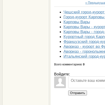
« Предыдуща
Чешский город-курор
Город-курорт Карловы
Карловы Вары
Карловы Вары - курор
Карловы Вары - город
Курортный город Карл
Французский город-ку
Авориаз - курорт во 
Авориаз - горонолыжн
Итальянский город-ку
Всего комментариев
:
0
Войдите:
Отправить