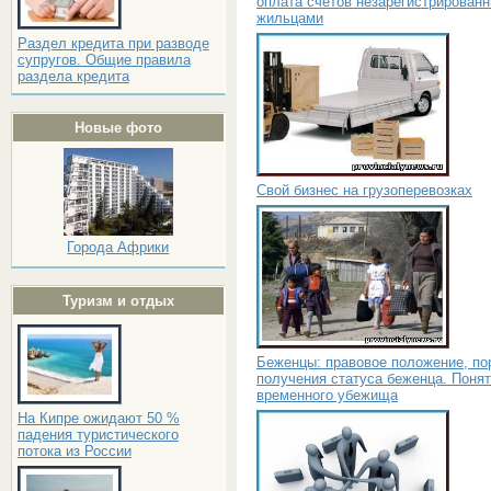
оплата счетов незарегистрирован
жильцами
Раздел кредита при разводе
супругов. Общие правила
раздела кредита
Новые фото
Свой бизнес на грузоперевозках
Города Африки
Туризм и отдых
Беженцы: правовое положение, по
получения статуса беженца. Поня
временного убежища
На Кипре ожидают 50 %
падения туристического
потока из России