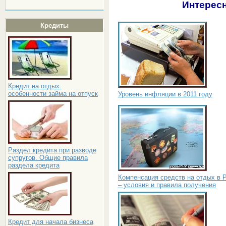
Интересн
Кредиты
Кредит на отдых:
особенности займа на отпуск
Уровень инфляции в 2011 году
Раздел кредита при разводе
супругов. Общие правила
раздела кредита
Компенсация средств на отдых в 
– условия и правила получения
Кредит для начала бизнеса