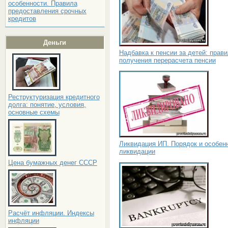
особенности. Правила
предоставления срочных
кредитов
Деньги
Надбавка к пенсии за детей: прав
получения перерасчета пенсии
Реструктуризация кредитного
долга: понятие, условия,
основные схемы
Ликвидация ИП. Порядок и особен
ликвидации
Цена бумажных денег СССР
Расчёт инфляции. Индексы
инфляции