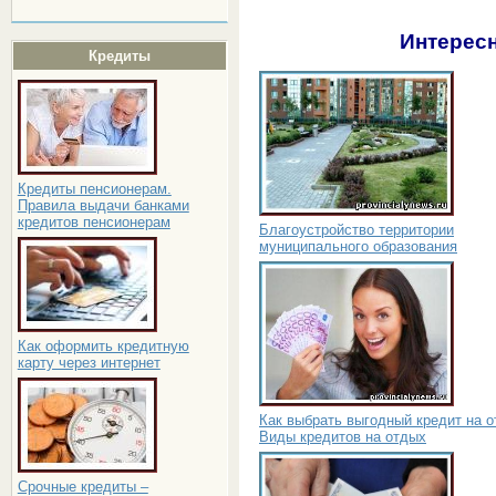
Интересн
Кредиты
Кредиты пенсионерам.
Правила выдачи банками
кредитов пенсионерам
Благоустройство территории
муниципального образования
Как оформить кредитную
карту через интернет
Как выбрать выгодный кредит на о
Виды кредитов на отдых
Срочные кредиты –