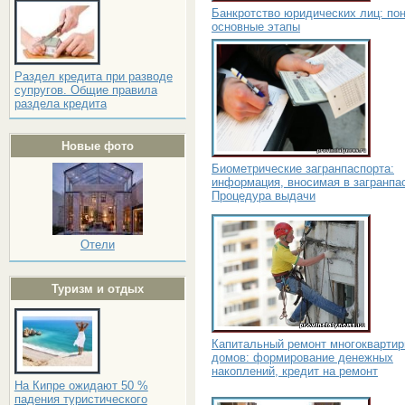
Банкротство юридических лиц: пон
основные этапы
Раздел кредита при разводе
супругов. Общие правила
раздела кредита
Новые фото
Биометрические загранпаспорта:
информация, вносимая в загранпас
Процедура выдачи
Отели
Туризм и отдых
Капитальный ремонт многокварти
домов: формирование денежных
накоплений, кредит на ремонт
На Кипре ожидают 50 %
падения туристического