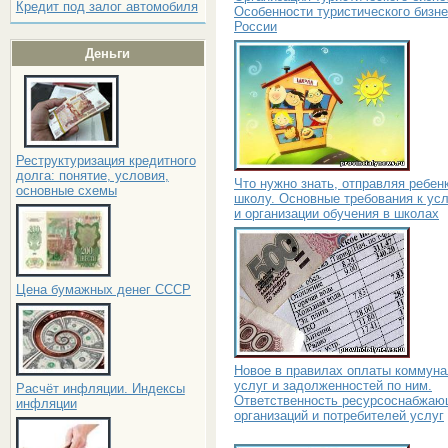
Кредит под залог автомобиля
Особенности туристического бизне
России
Деньги
Реструктуризация кредитного
долга: понятие, условия,
Что нужно знать, отправляя ребен
основные схемы
школу. Основные требования к ус
и организации обучения в школах
Цена бумажных денег СССР
Новое в правилах оплаты коммун
услуг и задолженностей по ним.
Расчёт инфляции. Индексы
Ответственность ресурсоснабжа
инфляции
организаций и потребителей услуг