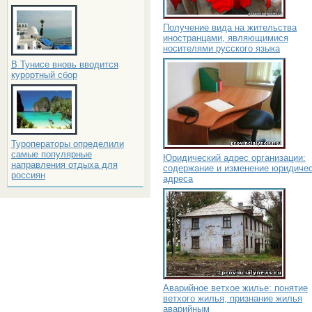
Получение вида на жительства
иностранцами, являющимися
носителями русского языка
В Тунисе вновь вводится
курортный сбор
Туроператоры определили
самые популярные
Юридический адрес организации:
направления отдыха для
содержание и изменение юридичес
россиян
адреса
Аварийное ветхое жилье: понятие
ветхого жилья, признание жилья
аварийным