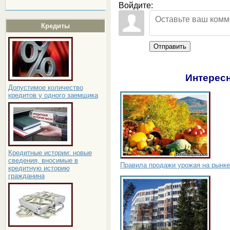
Войдите:
Кредиты
Отправить
Интересн
Допустимое количество
кредитов у одного заемщика
Кредитные истории: новые
сведения, вносимые в
Правила продажи урожая на рынке
кредитную историю
гражданина