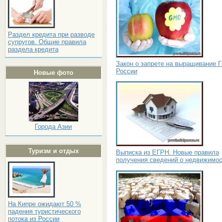
Раздел кредита при разводе
супругов. Общие правила
раздела кредита
Закон о запрете на выращивание 
России
Новые фото
Города Азии
Туризм и отдых
Выписка из ЕГРН. Новые правила
получения сведений о недвижимо
На Кипре ожидают 50 %
падения туристического
потока из России