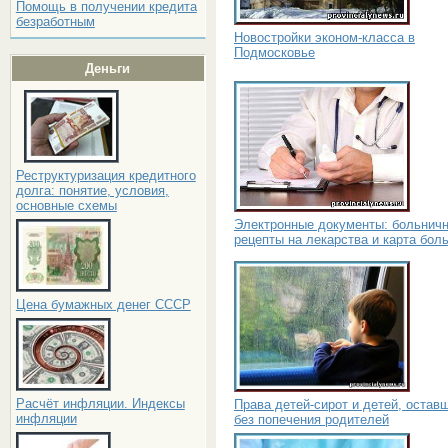
Помощь в получении кредита
безработным
Новостройки эконом-класса в
Подмосковье
Деньги
Реструктуризация кредитного
долга: понятие, условия,
основные схемы
Электронные документы: больнич
рецепты на лекарства и карта бол
Цена бумажных денег СССР
Расчёт инфляции. Индексы
Права детей-сирот и детей, остав
инфляции
без попечения родителей