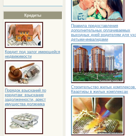
Кредиты
Правила предоставления
дополнительных оплачиваемых
выходных дней родителям для ухо
детьми-инвалидами
Кредит под залог имеющейся
недвижимости
Строительство жилых комплексов.
Порядок взысканий по
Квартиры в жилых комплексах
кредитам: взыскание
задолженности, арест
имущества должника