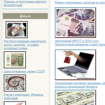
Помощь в получении кредита
Ремонт ювелирных изделий из зол
безработным
Деньги
Увеличение МРОТ в 2014 году.
Реструктуризация кредитного
Прожиточный минимум станет бол
долга: понятие, условия,
основные схемы
Цена бумажных денег СССР
Организация интернет-магазина: 
вопросы организации бизнеса
Расчёт инфляции. Индексы
инфляции