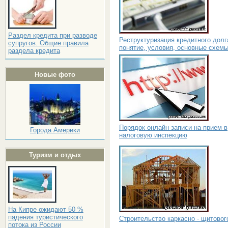
Раздел кредита при разводе
Реструктуризация кредитного долг
супругов. Общие правила
понятие, условия, основные схем
раздела кредита
Новые фото
Порядок онлайн записи на прием в
Города Америки
налоговую инспекцию
Туризм и отдых
На Кипре ожидают 50 %
падения туристического
Строительство каркасно - щитовог
потока из России