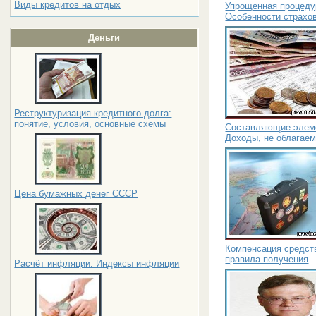
Виды кредитов на отдых
Упрощенная процеду
Особенности страхо
Деньги
Реструктуризация кредитного долга:
понятие, условия, основные схемы
Составляющие элеме
Доходы, не облагае
Цена бумажных денег СССР
Компенсация средств
правила получения
Расчёт инфляции. Индексы инфляции