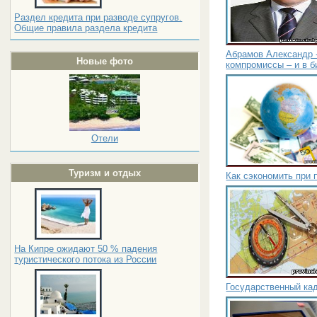
Раздел кредита при разводе супругов.
Общие правила раздела кредита
Абрамов Александр -
Новые фото
компромиссы – и в б
Отели
Туризм и отдых
Как сэкономить при 
На Кипре ожидают 50 % падения
туристического потока из России
Государственный ка