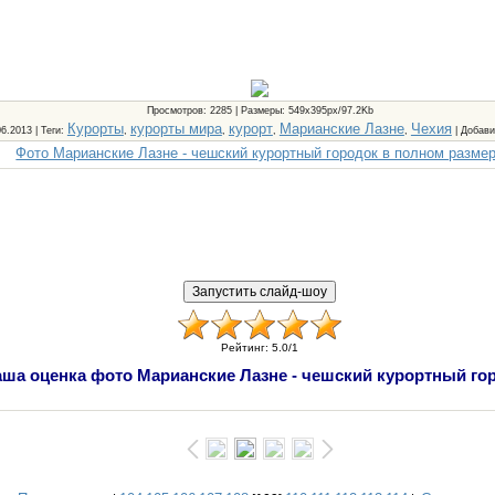
Просмотров
: 2285 |
Размеры
: 549x395px/97.2Kb
Курорты
курорты мира
курорт
Марианские Лазне
Чехия
06.2013 |
Теги
:
,
,
,
,
|
Добави
Фото Марианские Лазне - чешский курортный городок в полном разме
Рейтинг
:
5.0
/
1
ша оценка фото Марианские Лазне - чешский курортный го