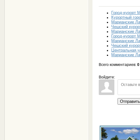
Город-курорт 
Курортный гор
Марианские Лаз
Чешский курор
Марианские Ла
Город-курорт 
Марианские Л
Чешский курор
Центральная ч
Марианские Ла
Всего комментариев
:
0
Войдите:
Отправит