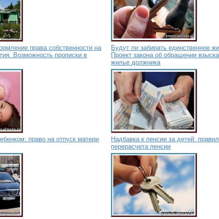
ормление права собственности на
Будут ли забирать единственное жи
тия. Возможность прописки в
Проект закона об обращении взыск
жилье должника
ребенком: право на отпуск матери
Надбавка к пенсии за детей: прави
перерасчета пенсии