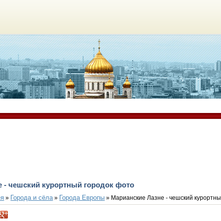
е - чешский курортный городок фото
ея
Города и сёла
Города Европы
»
»
» Марианские Лазне - чешский курортны