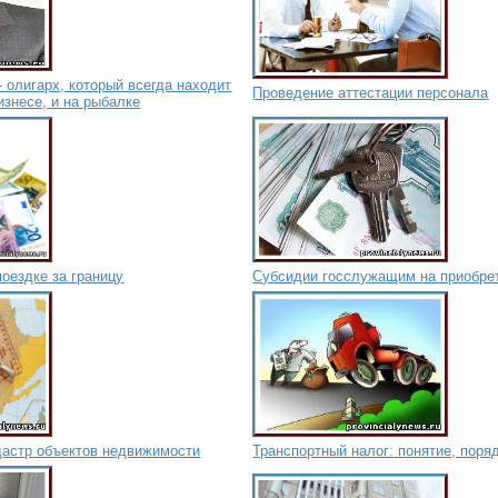
 олигарх, который всегда находит
Проведение аттестации персонала
изнесе, и на рыбалке
поездке за границу
Субсидии госслужащим на приобре
дастр объектов недвижимости
Транспортный налог: понятие, поря