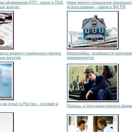
ра оформления ДТП - новое в ПДД.
Наем жилого помещения жилищного
вых выплат
использования – новое в ЖК РФ
нты единого социального налога.
Микрозаймы: особенности получен
мые налогом
микрокредитов
 на отдых в России – условия и
Помощь в получении кредита безр