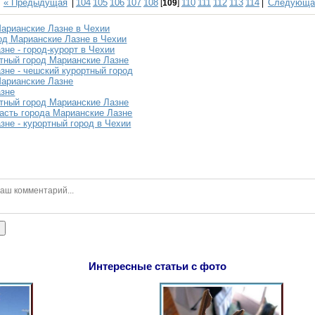
« Предыдущая
104
105
106
107
108
110
111
112
113
114
Следующа
|
[
109
]
|
Марианские Лазне в Чехии
од Марианские Лазне в Чехии
не - город-курорт в Чехии
тный город Марианские Лазне
зне - чешский курортный город
Марианские Лазне
азне
тный город Марианские Лазне
асть города Марианские Лазне
зне - курортный город в Чехии
ь
Интересные статьи с фото