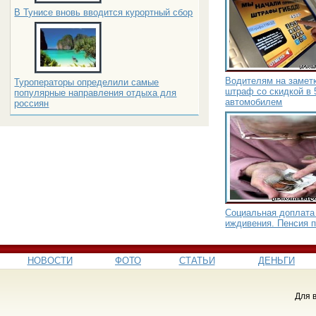
В Тунисе вновь вводится курортный сбор
Водителям на заметк
Туроператоры определили самые
штраф со скидкой в 
популярные направления отдыха для
автомобилем
россиян
Социальная доплата 
иждивения. Пенсия 
НОВОСТИ
ФОТО
СТАТЬИ
ДЕНЬГИ
Для 