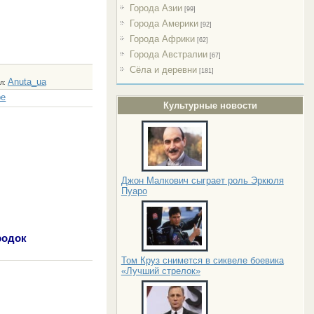
Города Азии
[99]
Города Америки
[92]
Города Африки
[62]
Города Австралии
[67]
Сёла и деревни
[181]
Anuta_ua
л
:
ре
Культурные новости
Джон Малкович сыграет роль Эркюля
Пуаро
родок
Том Круз снимется в сиквеле боевика
«Лучший стрелок»