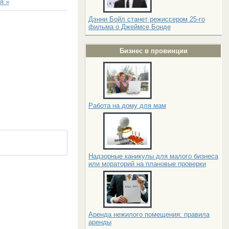
я »
Дэнни Бойл станет режиссером 25-го
фильма о Джеймсе Бонде
Бизнес в провинции
Работа на дому для мам
Надзорные каникулы для малого бизнеса
или мораторий на плановые проверки
Аренда нежилого помещения: правила
аренды