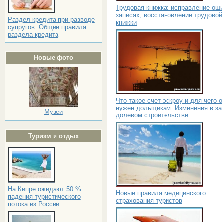
Трудовая книжка: исправление ош
записях, восстановление трудовой
Раздел кредита при разводе
книжки
супругов. Общие правила
раздела кредита
Новые фото
Что такое счет эскроу и для чего 
нужен дольщикам. Изменения в за
Музеи
долевом строительстве
Туризм и отдых
На Кипре ожидают 50 %
Новые правила медицинского
падения туристического
страхования туристов
потока из России