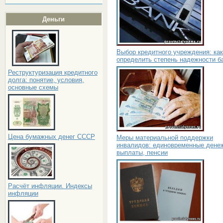
Деньги
Выбор кредитного учреждения: как
определить степень надежности б
Реструктуризация кредитного
долга: понятие, условия,
основные схемы
Цена бумажных денег СССР
Меры материальной поддержки
инвалидов: единовременные дене
выплаты, пенсии
Расчёт инфляции. Индексы
инфляции