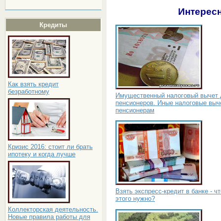
Интересн
Кредиты
Как взять кредит
безработному
Имущественный налоговый вычет 
пенсионеров. Иные налоговые выч
пенсионерам
Кризис 2016: стоит ли брать
ипотеку и когда лучше
Взять экспресс-кредит в банке - ч
этого нужно?
Коллекторская деятельность.
Новые правила работы для