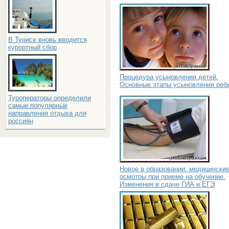
В Тунисе вновь вводится
курортный сбор
Процедура усыновления детей.
Основные этапы усыновления реб
Туроператоры определили
самые популярные
направления отдыха для
россиян
Новое в образовании: медицински
осмотры при приеме на обучение.
Изменения в сдаче ГИА и ЕГЭ