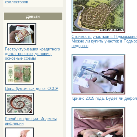
коллекторов
Деньги
Стоимость участков в Подмосковь
Можно ли купить участок в Подмо
недорого
Реструктуризация кредитного
долга: понятие, условия,
основные схемы
Цена бумажных денег СССР
Кризис 2015 года. Будет ли дефол
Расчёт инфляции. Индексы
инфляции