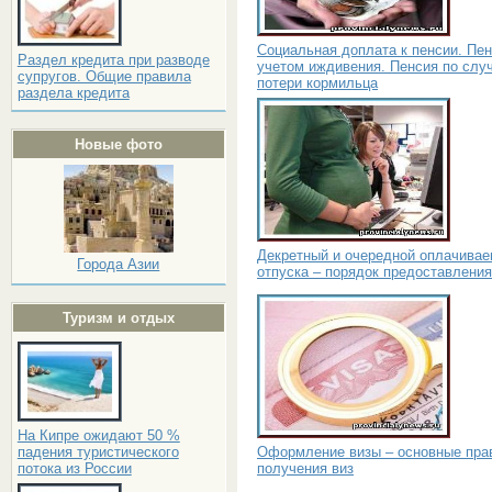
Социальная доплата к пенсии. Пен
Раздел кредита при разводе
учетом иждивения. Пенсия по слу
супругов. Общие правила
потери кормильца
раздела кредита
Новые фото
Декретный и очередной оплачива
Города Азии
отпуска – порядок предоставления
Туризм и отдых
На Кипре ожидают 50 %
Оформление визы – основные пра
падения туристического
получения виз
потока из России