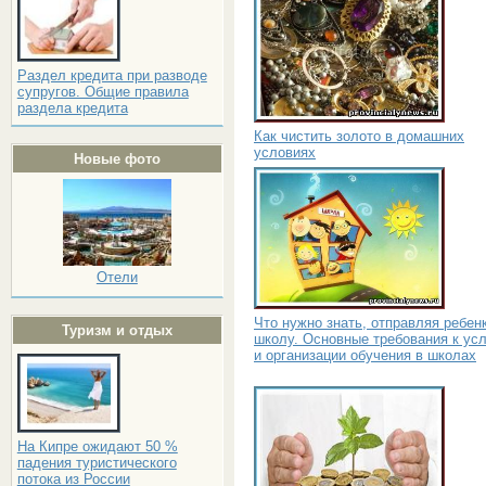
Раздел кредита при разводе
супругов. Общие правила
раздела кредита
Как чистить золото в домашних
условиях
Новые фото
Отели
Что нужно знать, отправляя ребен
Туризм и отдых
школу. Основные требования к ус
и организации обучения в школах
На Кипре ожидают 50 %
падения туристического
потока из России