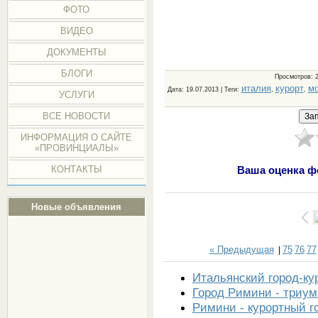
ФОТО
ВИДЕО
ДОКУМЕНТЫ
БЛОГИ
Просмотров
: 
италия
курорт
м
Дата
: 19.07.2013 |
Теги
:
,
,
УСЛУГИ
ВСЕ НОВОСТИ
ИНФОРМАЦИЯ О САЙТЕ
«ПРОВИНЦИАЛЫ»
КОНТАКТЫ
Ваша оценка ф
Новые объявления
« Предыдущая
75
76
77
|
Итальянский город-ку
Город Римини - триу
Римини - курортный г