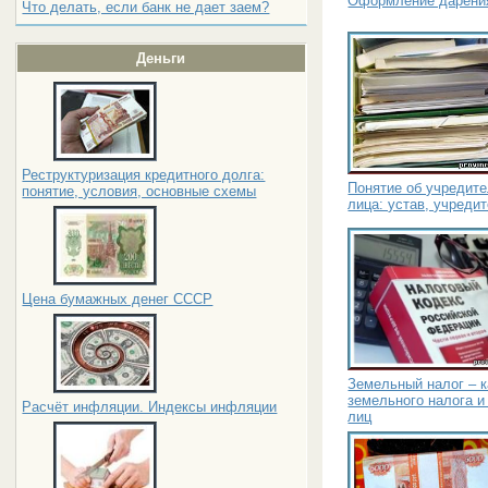
Оформление дарени
Что делать, если банк не дает заем?
Деньги
Реструктуризация кредитного долга:
Понятие об учредит
понятие, условия, основные схемы
лица: устав, учреди
Цена бумажных денег СССР
Земельный налог – 
земельного налога и
Расчёт инфляции. Индексы инфляции
лиц