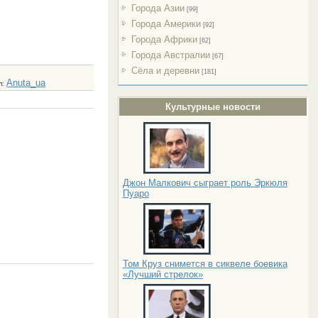
Города Азии
[99]
Города Америки
[92]
Города Африки
[62]
Города Австралии
[67]
Сёла и деревни
[181]
Anuta_ua
л
:
Культурные новости
Джон Малкович сыграет роль Эркюля
Пуаро
Том Круз снимется в сиквеле боевика
«Лучший стрелок»