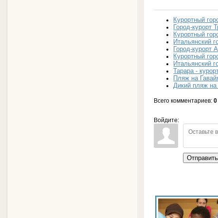
Курортный гор
Город-курорт 
Курортный гор
Итальянский г
Город-курорт 
Курортный гор
Итальянский г
Тарара - курор
Пляж на Гавай
Дикий пляж на
Всего комментариев
:
0
Войдите:
Отправит