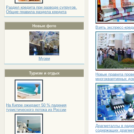
Раздел кредита при разводе супругов.
Общие правила раздела кредита
Новые фото
Взять экспресс-креди
Музеи
Туризм и отдых
Новые правила пров
многоквартирных до
На Кипре ожидают 50 % падения
туристического потока из России
Драгметаллы в ради
содержащих драгме