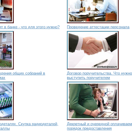
т в банке - что для этого нужно?
Проведение аттестации персонала
едения общих собраний в
Договор поручительства. Что нужно
мах
выступить поручителем
одеталях. Скупка радиодеталей,
Декретный и очередной оплачиваем
таллы
порядок предоставления