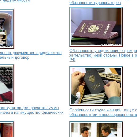
я недвижимости
обязанности туроператоров
Обязанность уведомления о гражда
ельных документах юридического
жительство) иной страны. Новое в 
тельный договор
РФ
калькулятор для расчета суммы
Особенности труда женщин, лиц с
 налога на имущество физических
обязанностями и несовершеннолет