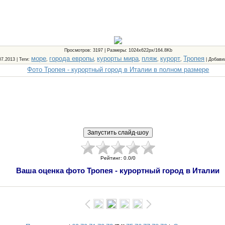
Просмотров
: 3197 |
Размеры
: 1024x622px/164.8Kb
море
города европы
курорты мира
пляж
курорт
Тропея
07.2013 |
Теги
:
,
,
,
,
,
|
Добави
Фото Тропея - курортный город в Италии в полном размере
Рейтинг
:
0.0
/
0
Ваша оценка фото Тропея - курортный город в Италии