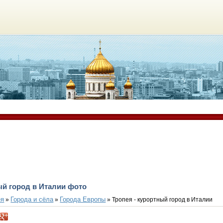
ый город в Италии фото
ея
Города и сёла
Города Европы
»
»
» Тропея - курортный город в Италии