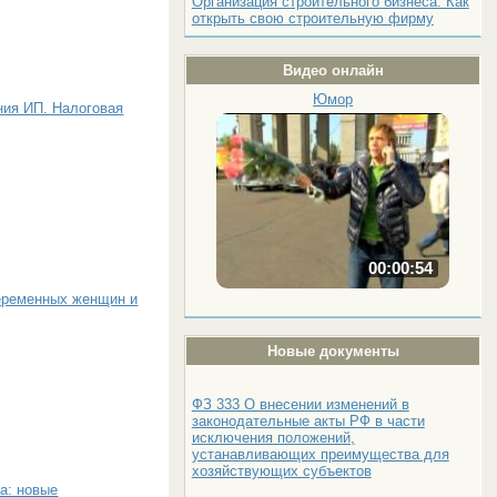
Организация строительного бизнеса. Как
открыть свою строительную фирму
Видео онлайн
Юмор
ния ИП. Налоговая
00:00:54
еременных женщин и
Новые документы
ФЗ 333 О внесении изменений в
законодательные акты РФ в части
исключения положений,
устанавливающих преимущества для
хозяйствующих субъектов
а: новые