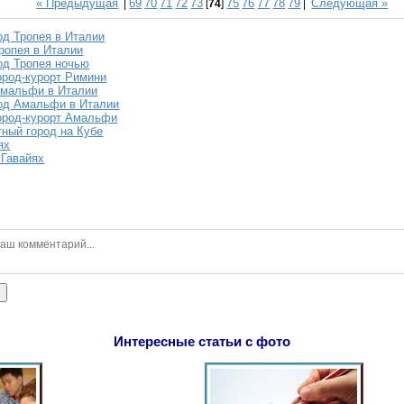
« Предыдущая
69
70
71
72
73
75
76
77
78
79
Следующая »
|
[
74
]
|
од Тропея в Италии
Тропея в Италии
од Тропея ночью
ород-курорт Римини
Амальфи в Италии
од Амальфи в Италии
ород-курорт Амальфи
тный город на Кубе
ях
 Гавайях
ь
Интересные статьи с фото