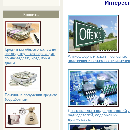
Интересн
Кредиты
Кредитные обязательства по
наследству – как переходят
Антиофшорный закон – основные
по наследству кредитные
положения и возможности измене
долги
Помощь в получении кредита
безработным
Драгметаллы в радиодеталях. Ску
радиодеталей, содержащих
драгметаллы