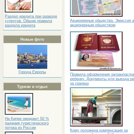
Раздел кредита при разводе
Акционерные общества. Эмиссия 
супругов. Общие правила
акционерным обществом
раздела кредита
Новые фото
Города Европы
Правила оформления загранпаспо
ребенку. Документы для выезда р
за границу
Туризм и отдых
На Кипре ожидают 50 %
падения туристического
потока из России
Кому положена компенсация за