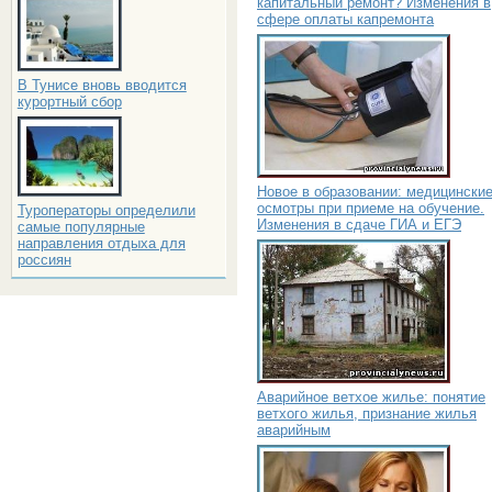
капитальный ремонт? Изменения в
сфере оплаты капремонта
В Тунисе вновь вводится
курортный сбор
Новое в образовании: медицински
осмотры при приеме на обучение.
Туроператоры определили
Изменения в сдаче ГИА и ЕГЭ
самые популярные
направления отдыха для
россиян
Аварийное ветхое жилье: понятие
ветхого жилья, признание жилья
аварийным