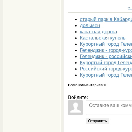
«
старый парк в Кабард
дольмен
канатная дорога
Кастальская купель
Курортный город Геле
Геленджик - город-кур
Геленджик - российск
Курортый город Гелен
Российский город-кур
Курортный город Геле
Всего комментариев
:
0
Войдите:
Отправить