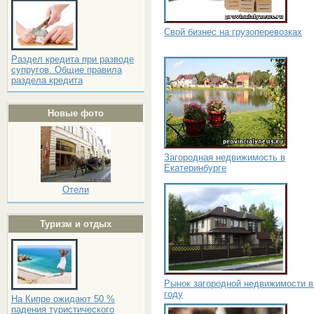
Свой бизнес на грузоперевозках
Раздел кредита при разводе
супругов. Общие правила
раздела кредита
Новые фото
Загородная недвижимость в
Екатеринбурге
Отели
Туризм и отдых
Рынок загородной недвижимости в
году
На Кипре ожидают 50 %
падения туристического