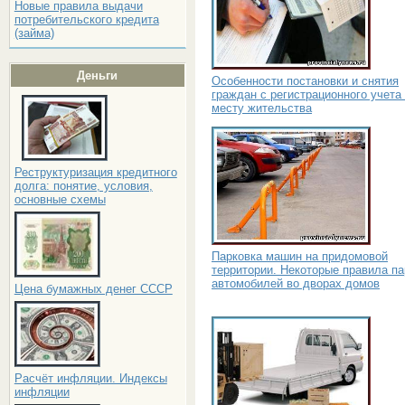
Новые правила выдачи
потребительского кредита
(займа)
Деньги
Особенности постановки и снятия
граждан с регистрационного учета
месту жительства
Реструктуризация кредитного
долга: понятие, условия,
основные схемы
Парковка машин на придомовой
территории. Некоторые правила па
автомобилей во дворах домов
Цена бумажных денег СССР
Расчёт инфляции. Индексы
инфляции