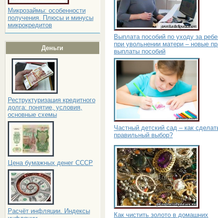
Микрозаймы: особенности
получения. Плюсы и минусы
микрокредитов
Выплата пособий по уходу за реб
при увольнении матери – новые п
Деньги
выплаты пособий
Реструктуризация кредитного
долга: понятие, условия,
основные схемы
Частный детский сад – как сделат
правильный выбор?
Цена бумажных денег СССР
Расчёт инфляции. Индексы
Как чистить золото в домашних