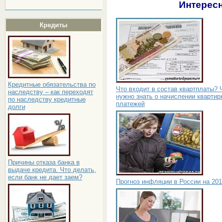
Интересн
Кредиты
Кредитные обязательства по
Что входит в состав квартплаты? 
наследству – как переходят
нужно знать о начислении квартир
по наследству кредитные
платежей
долги
Причины отказа банка в
выдаче кредита. Что делать,
если банк не дает заем?
Прогноз инфляции в России на 201