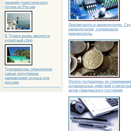
падения туристического
потока из России
Драгметаллы в радиодеталях. Ску
радиодеталей, содержащих
драгметаллы
В Тунисе вновь вводится
курортный сбор
Туроператоры определили
самые популярные
направления отдыха для
Уплата госпошлины за совершение
россиян
нотариальных действий и регистр
актов гражданского состояния