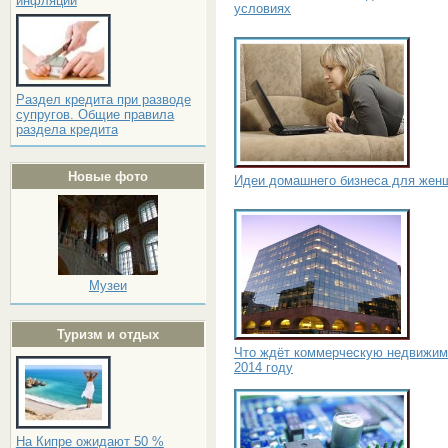
инфляции
условиях
Раздел кредита при разводе
супругов. Общие правила
раздела кредита
Новые фото
Идеи домашнего бизнеса для жен
Музеи
Туризм и отдых
Что ждёт коммерческую недвижим
2014 году
На Кипре ожидают 50 %