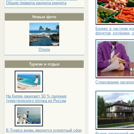
Общие правила раздела кредита
Новые фото
Бизнес в частном д
фруктов, клубники, 
Отели
Туризм и отдых
Страхование загоро
На Кипре ожидают 50 % падения
туристического потока из России
В Тунисе вновь вводится курортный сбор
Рынок загородной не