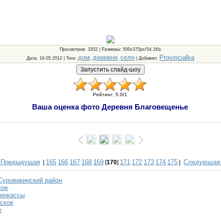
Просмотров
: 3352 |
Размеры
: 500x375px/54.1Kb
дом
деревня
село
Provincialka
Дата
: 19.05.2012 |
Теги
:
,
,
|
Добавил
:
Рейтинг
:
5.0
/
1
Ваша оценка фото Деревня Благовещенье
 Предыдущая
165
166
167
168
169
171
172
173
174
175
Следующая
|
[
170
]
|
Суровикинский район
кое
Черкассы
ское
е