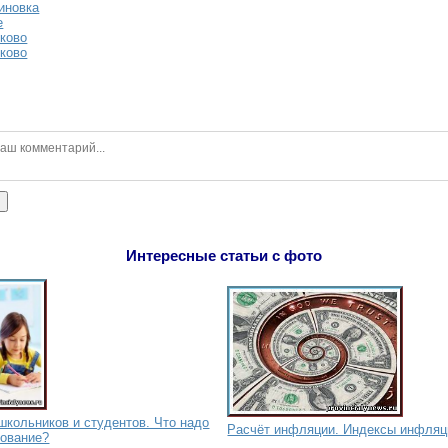
иновка
е
ково
ково
ь
Интересные статьи с фото
школьников и студентов. Что надо
Расчёт инфляции. Индексы инфляц
зование?