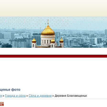
щенье фото
ея
Города и сёла
Сёла и деревни
»
»
» Деревня Благовещенье