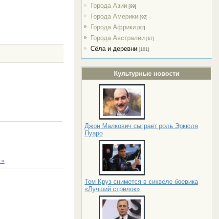
Города Азии
[99]
Города Америки
[92]
Города Африки
[62]
Города Австралии
[67]
Сёла и деревни
[181]
Культурные новости
Джон Малкович сыграет роль Эркюля
Пуаро
 »
Том Круз снимется в сиквеле боевика
«Лучший стрелок»