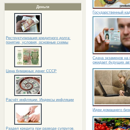
Деньги
Государственный ка
Реструктуризация кредитного долга:
понятие, условия, основные схемы
Сдача экзаменов на 
ожидает будущих ав
Цена бумажных денег СССР
Расчёт инфляции. Индексы инфляции
Идеи домашнего биз
Раздел кредита при разводе супругов.