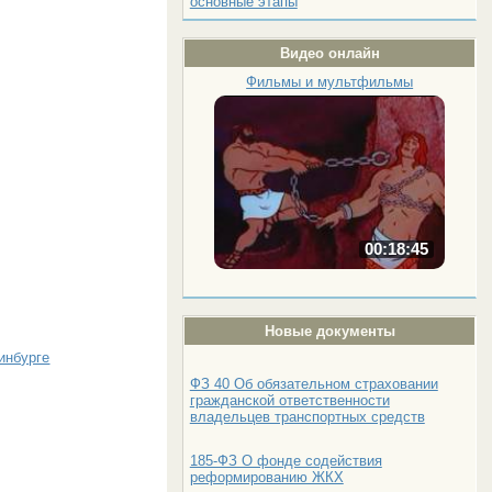
основные этапы
Видео онлайн
Фильмы и мультфильмы
00:18:45
Новые документы
инбурге
ФЗ 40 Об обязательном страховании
гражданской ответственности
владельцев транспортных средств
185-ФЗ О фонде содействия
реформированию ЖКХ