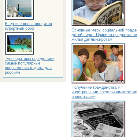
В Тунисе вновь вводится
курортный сбор
Основные меры социальной подде
детей-сирот. Правила предоставл
жилья детям-сиротам
Туроператоры определили
самые популярные
направления отдыха для
россиян
Получение гражданства РФ
иностранными предпринимателями
инвесторами