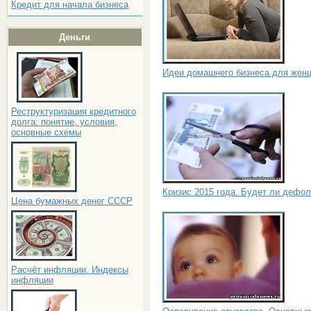
Кредит для начала бизнеса
Деньги
Идеи домашнего бизнеса для жен
Реструктуризация кредитного
долга: понятие, условия,
основные схемы
Кризис 2015 года. Будет ли дефол
Цена бумажных денег СССР
Расчёт инфляции. Индексы
инфляции