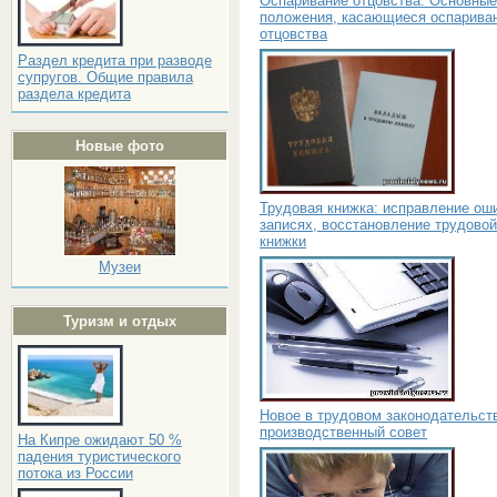
Оспаривание отцовства. Основные
положения, касающиеся оспарива
отцовства
Раздел кредита при разводе
супругов. Общие правила
раздела кредита
Новые фото
Трудовая книжка: исправление ош
записях, восстановление трудовой
книжки
Музеи
Туризм и отдых
Новое в трудовом законодательст
производственный совет
На Кипре ожидают 50 %
падения туристического
потока из России