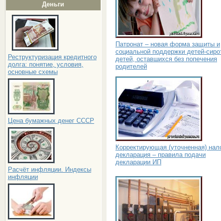
Деньги
Патронат – новая форма защиты и
социальной поддержки детей-сиро
Реструктуризация кредитного
детей, оставшихся без попечения
долга: понятие, условия,
родителей
основные схемы
Цена бумажных денег СССР
Корректирующая (уточненная) нал
декларация – правила подачи
декларации ИП
Расчёт инфляции. Индексы
инфляции