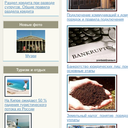
Раздел кредита при разводе
супругов. Общие правила
раздела кредита
Подключение коммуникаций к дом
порядок и правила подключения
Новые фото
Музеи
Банкротство юридических лиц: пон
Туризм и отдых
основные этапы
На Кипре ожидают 50 %
падения туристического
потока из России
Земельный налог: понятие, порядо
уплаты