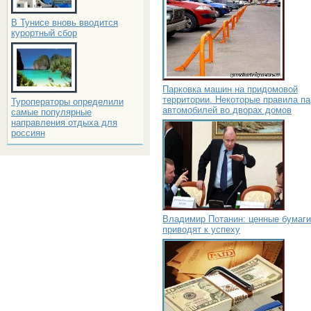
В Тунисе вновь вводится
курортный сбор
Парковка машин на придомовой
территории. Некоторые правила па
Туроператоры определили
автомобилей во дворах домов
самые популярные
направления отдыха для
россиян
Владимир Потанин: ценные бумаги
приводят к успеху