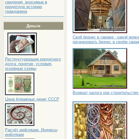
сведения, вносимые в
кредитную историю
гражданина
Деньги
Свой бизнес в гараже - какой можн
организовать бизнес в своём гара
Реструктуризация кредитного
долга: понятие, условия,
основные схемы
Возврат налога при строительстве
Цена бумажных денег СССР
Расчёт инфляции. Индексы
инфляции