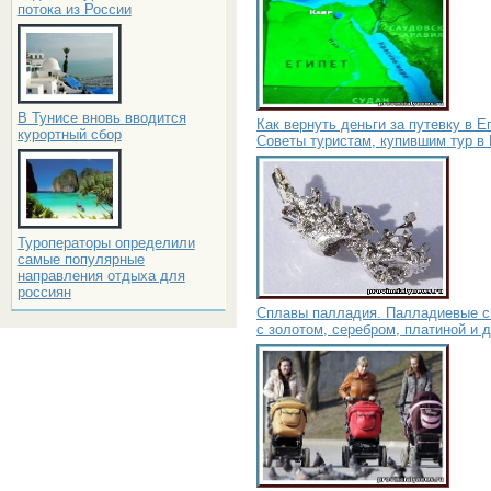
потока из России
В Тунисе вновь вводится
Как вернуть деньги за путевку в Е
курортный сбор
Советы туристам, купившим тур в 
Туроператоры определили
самые популярные
направления отдыха для
россиян
Сплавы палладия. Палладиевые 
с золотом, серебром, платиной и 