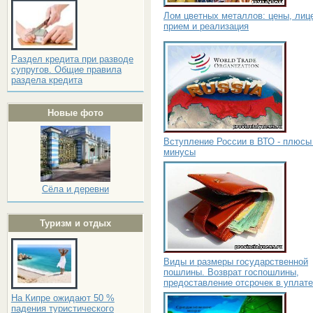
Лом цветных металлов: цены, лиц
прием и реализация
Раздел кредита при разводе
супругов. Общие правила
раздела кредита
Новые фото
Вступление России в ВТО - плюсы
минусы
Сёла и деревни
Туризм и отдых
Виды и размеры государственной
пошлины. Возврат госпошлины,
предоставление отсрочек в уплате
На Кипре ожидают 50 %
падения туристического