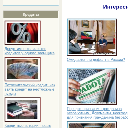
Интересн
Кредиты
Допустимое количество
кредитов у одного заемщика
Ожидается ли дефолт в России?
Потребительский кредит: как
взять кредит на неотложные
нужды
Порядок признания гражданина
безработным. Документы, необхо
для признания гражданина безраб
Кредитные истории: новые