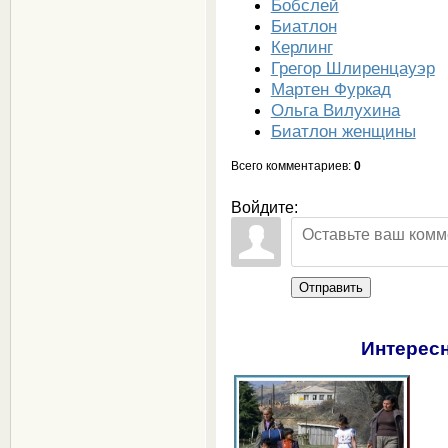
Бобслей
Биатлон
Керлинг
Грегор Шлиренцауэр
Мартен Фуркад
Ольга Вилухина
Биатлон женщины
Всего комментариев
:
0
Войдите:
Отправить
Интересн