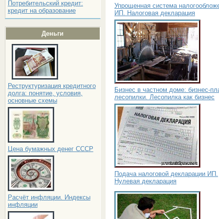
Потребительский кредит:
Упрощенная система налогооблож
кредит на образование
ИП. Налоговая декларация
Деньги
Реструктуризация кредитного
Бизнес в частном доме: бизнес-пл
долга: понятие, условия,
лесопилки. Лесопилка как бизнес
основные схемы
Цена бумажных денег СССР
Подача налоговой декларации ИП.
Нулевая декларация
Расчёт инфляции. Индексы
инфляции