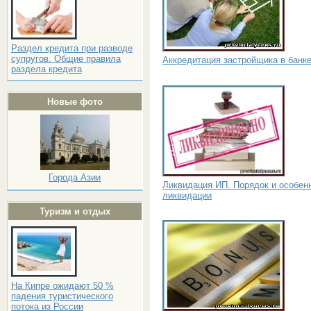
Раздел кредита при разводе
супругов. Общие правила
Аккредитация застройщика в банк
раздела кредита
Новые фото
Города Азии
Ликвидация ИП. Порядок и особен
ликвидации
Туризм и отдых
На Кипре ожидают 50 %
падения туристического
потока из России