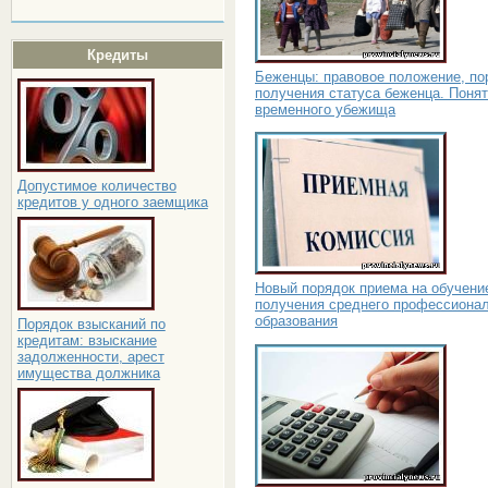
Кредиты
Беженцы: правовое положение, по
получения статуса беженца. Поня
временного убежища
Допустимое количество
кредитов у одного заемщика
Новый порядок приема на обучени
получения среднего профессиона
образования
Порядок взысканий по
кредитам: взыскание
задолженности, арест
имущества должника