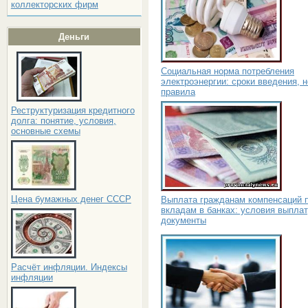
коллекторских фирм
Деньги
Социальная норма потребления
электроэнергии: сроки введения, 
правила
Реструктуризация кредитного
долга: понятие, условия,
основные схемы
Цена бумажных денег СССР
Выплата гражданам компенсаций 
вкладам в банках: условия выплат
документы
Расчёт инфляции. Индексы
инфляции