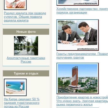
Хозяйственное партнерство: понят
порядок организации
Раздел кредита при разводе
супругов. Общие правила
раздела кредита
Новые фото
Гранты предпринимателям. Прави
получения грантов
Архитектурные памятники
России
Туризм и отдых
Приобретение квартир в новострой
На Кипре ожидают 50 %
Что нужно знать, покупая квартир
падения туристического
рынке первичного жилья
потока из России