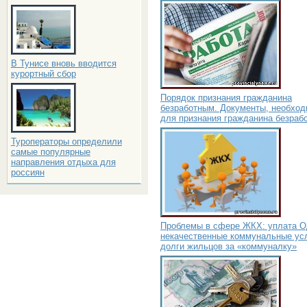
В Тунисе вновь вводится
курортный сбор
Порядок признания гражданина
безработным. Документы, необхо
для признания гражданина безраб
Туроператоры определили
самые популярные
направления отдыха для
россиян
Проблемы в сфере ЖКХ: уплата О
некачественные коммунальные усл
долги жильцов за «коммуналку»