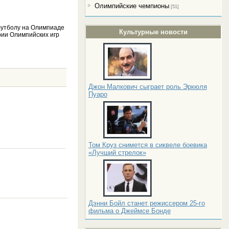
Олимпийские чемпионы
[51]
 футболу на Олимпиаде
Культурные новости
рии Олимпийских игр
Джон Малкович сыграет роль Эркюля
Пуаро
Том Круз снимется в сиквеле боевика
«Лучший стрелок»
Дэнни Бойл станет режиссером 25-го
фильма о Джеймсе Бонде