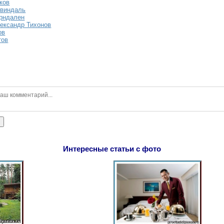
ков
Свиндаль
ёрндален
ександр Тихонов
ов
тов
ь
Интересные статьи с фото