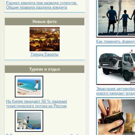
Раздел кредита при разводе супругов.
Общие правила раздела кредита
Новые фото
Как поменять фамил
Города Европы
Туризм и отдых
Эвакуация автомобил
нового ожидает вла
На Кипре ожидают 50 % падения
туристического потока из России