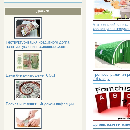
Деньги
Материнский капитал
касающиеся получен
Реструктуризация кредитного долга:
понятие, условия, основные схемы
Прогнозы развития 
Цена бумажных денег СССР
2014 году
Расчёт инфляции. Индексы инфляции
Организация интерне