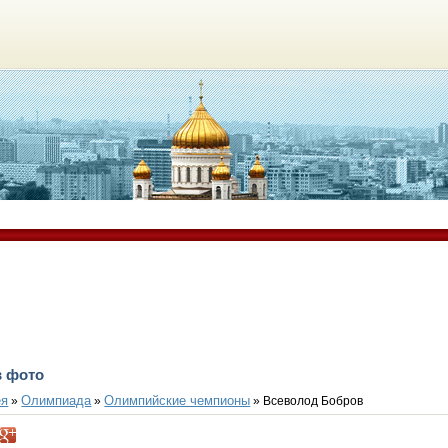
в фото
ея
Олимпиада
Олимпийские чемпионы
»
»
» Всеволод Бобров