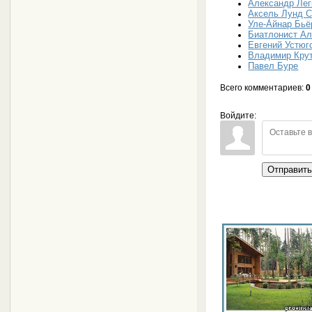
Александр Лег
Аксель Лунд 
Уле-А́йнар Бь
Биатлонист Ал
Евгений Устюг
Владимир Кру
Павел Буре
Всего комментариев
:
0
Войдите:
Отправит