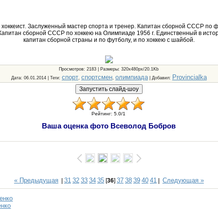
 хоккеист. Заслуженный мастер спорта и тренер. Капитан сборной СССР по
. Капитан сборной СССР по хоккею на Олимпиаде 1956 г. Единственный в исто
капитан сборной страны и по футболу, и по хоккею с шайбой.
Просмотров
: 2183 |
Размеры
: 320x480px/20.1Kb
спорт
спортсмен
олимпиада
Provincialka
Дата
: 06.01.2014 |
Теги
:
,
,
|
Добавил
:
Рейтинг
:
5.0
/
1
Ваша оценка фото Всеволод Бобров
« Предыдущая
31
32
33
34
35
37
38
39
40
41
Следующая »
|
[
36
]
|
енко
енко