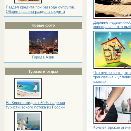
Раздел кредита при разводе супругов.
Общие правила раздела кредита
Дарение недвижимост
Новые фото
завещание – что выб
Города Азии
Туризм и отдых
Что нужно знать, от
требования к услови
школах
На Кипре ожидают 50 % падения
туристического потока из России
Коллекторские агент