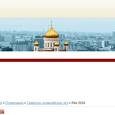
ея
Олимпиада
Символы олимпийских игр
»
»
» Рио 2016