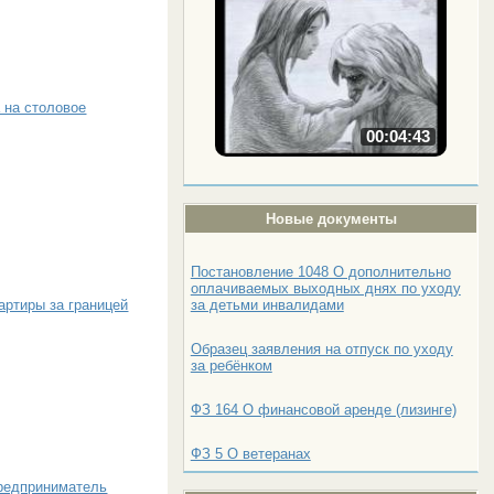
 на столовое
00:04:43
Новые документы
Постановление 1048 О дополнительно
оплачиваемых выходных днях по уходу
за детьми инвалидами
артиры за границей
Образец заявления на отпуск по уходу
за ребёнком
ФЗ 164 О финансовой аренде (лизинге)
ФЗ 5 О ветеранах
предприниматель