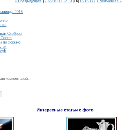
« Предыдущая
7
8
9
10
11
12
13
15
16
17
Следующая »
|
[
14
]
|
импиада 2016
енко
енко
ван Скобрев
g Centre
и по хоккею
ьчик
czyk
ь
Интересные статьи с фото