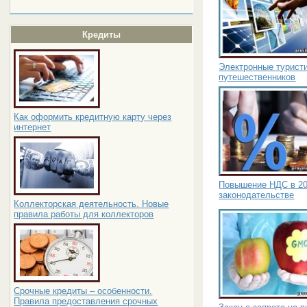
Кредиты
Электронные туристи
путешественников
Как оформить кредитную карту через
интернет
Повышение НДС в 201
законодательстве
Коллекторская деятельность. Новые
правила работы для коллекторов
Срочные кредиты – особенности.
Правила предоставления срочных