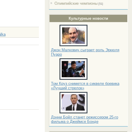
Олимпийские чемпионы
[51]
Культурные новости
alka
Джон Малкович сыграет роль Эркюля
Пуаро
Том Круз снимется в сиквеле боевика
«Лучший стрелок»
Дэнни Бойл станет режиссером 25-го
фильма о Джеймсе Бонде