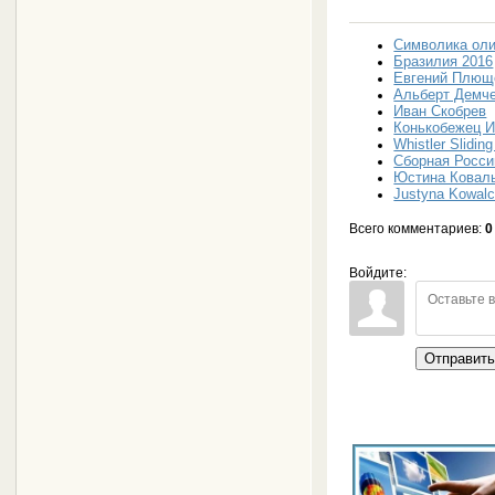
Символика ол
Бразилия 2016
Евгений Плющ
Альберт Демч
Иван Скобрев
Конькобежец И
Whistler Slidin
Сборная Росси
Юстина Ковал
Justyna Kowal
Всего комментариев
:
0
Войдите:
Отправит