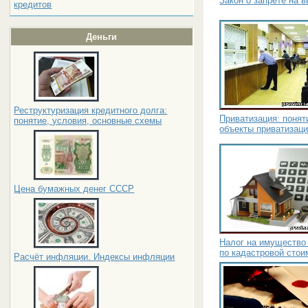
Закон о запрете на
кредитов
Деньги
Реструктуризация кредитного долга:
Приватизация: понят
понятие, условия, основные схемы
объекты приватизац
Цена бумажных денег СССР
Налог на имущество 
по кадастровой стои
Расчёт инфляции. Индексы инфляции