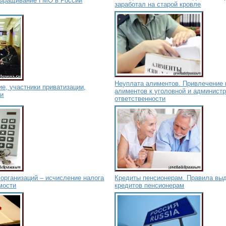
 выращивание ГМО в России
заработал на старой кровле
Неуплата алиментов. Привлечение
ие, участники приватизации,
алиментов к уголовной и админист
ии
ответственности
организаций – исчисление налога
Кредиты пенсионерам. Правила вы
мости
кредитов пенсионерам