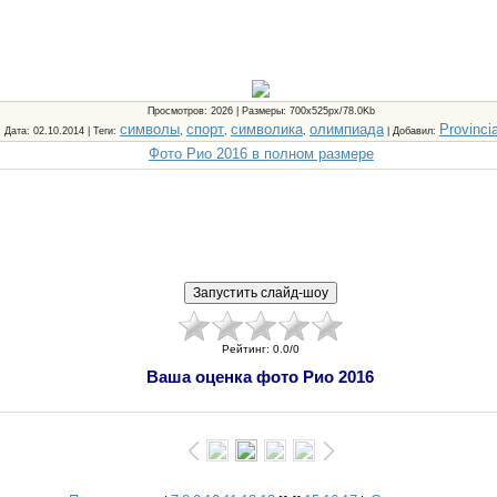
Просмотров
: 2026 |
Размеры
: 700x525px/78.0Kb
символы
спорт
символика
олимпиада
Provinci
Дата
: 02.10.2014 |
Теги
:
,
,
,
|
Добавил
:
Фото Рио 2016 в полном размере
Рейтинг
:
0.0
/
0
Ваша оценка фото Рио 2016