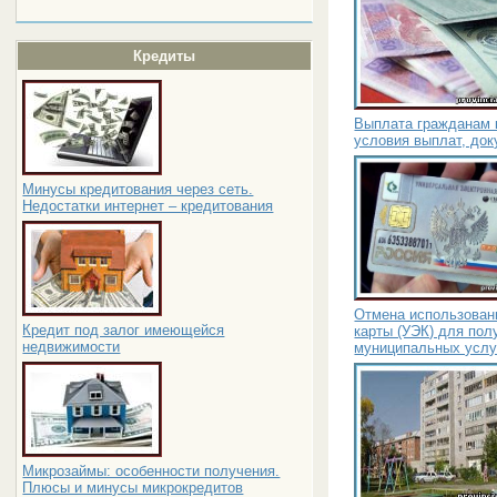
Кредиты
Выплата гражданам 
условия выплат, до
Минусы кредитования через сеть.
Недостатки интернет – кредитования
Отмена использован
Кредит под залог имеющейся
карты (УЭК) для пол
недвижимости
муниципальных услу
Микрозаймы: особенности получения.
Плюсы и минусы микрокредитов