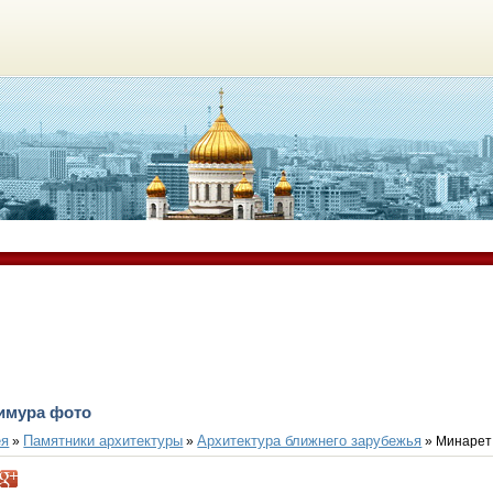
Тимура фото
ея
Памятники архитектуры
Архитектура ближнего зарубежья
»
»
» Минарет 