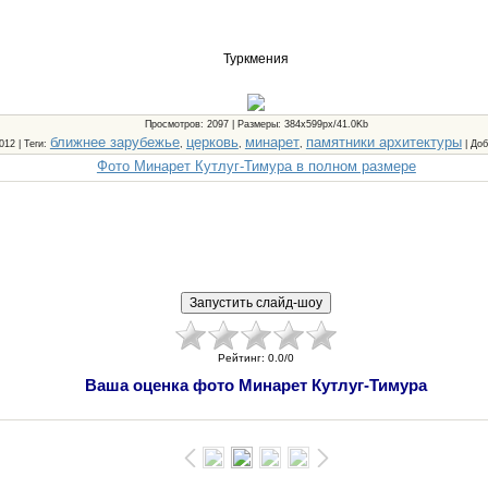
Туркмения
Просмотров
: 2097 |
Размеры
: 384x599px/41.0Kb
ближнее зарубежье
церковь
минарет
памятники архитектуры
2012 |
Теги
:
,
,
,
|
Доб
Фото Минарет Кутлуг-Тимура в полном размере
Рейтинг
:
0.0
/
0
Ваша оценка фото Минарет Кутлуг-Тимура