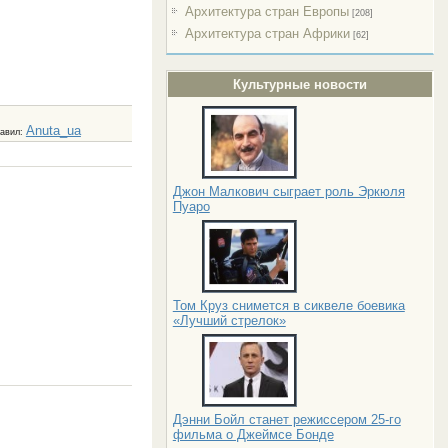
Архитектура стран Европы
[208]
Архитектура стран Африки
[62]
Культурные новости
Anuta_ua
авил
:
Джон Малкович сыграет роль Эркюля
Пуаро
Том Круз снимется в сиквеле боевика
«Лучший стрелок»
Дэнни Бойл станет режиссером 25-го
фильма о Джеймсе Бонде