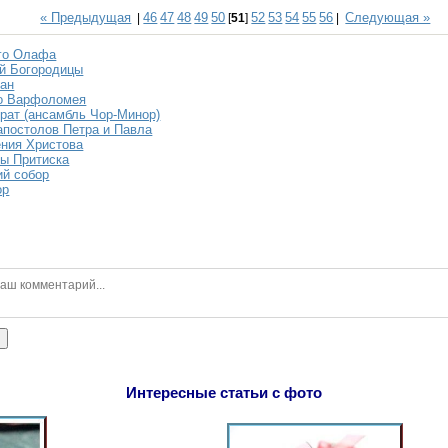
« Предыдущая
46
47
48
49
50
52
53
54
55
56
Следующая »
|
[
51
]
|
го Олафа
й Богородицы
ван
го Варфоломея
рат (ансамбль Чор-Минор)
апостолов Петра и Павла
ния Христова
ы Притиска
ий собор
ор
ь
Интересные статьи с фото