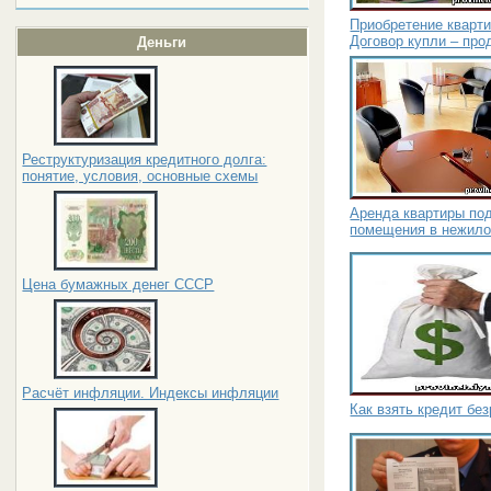
Приобретение кварти
Договор купли – про
Деньги
Реструктуризация кредитного долга:
понятие, условия, основные схемы
Аренда квартиры по
помещения в нежил
Цена бумажных денег СССР
Расчёт инфляции. Индексы инфляции
Как взять кредит бе