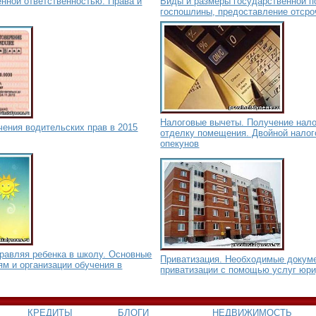
нной ответственностью. Права и
Виды и размеры государственной п
госпошлины, предоставление отсро
Налоговые вычеты. Получение нало
ения водительских прав в 2015
отделку помещения. Двойной налог
опекунов
правляя ребенка в школу. Основные
Приватизация. Необходимые докум
ям и организации обучения в
приватизации с помощью услуг юр
КРЕДИТЫ
БЛОГИ
НЕДВИЖИМОСТЬ