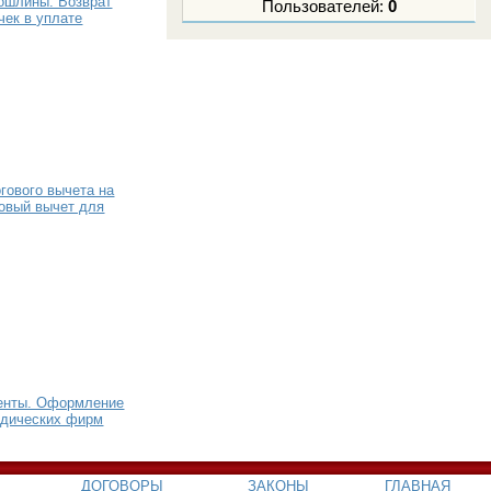
ошлины. Возврат
Пользователей:
0
чек в уплате
гового вычета на
овый вычет для
енты. Оформление
идических фирм
ДОГОВОРЫ
ЗАКОНЫ
ГЛАВНАЯ