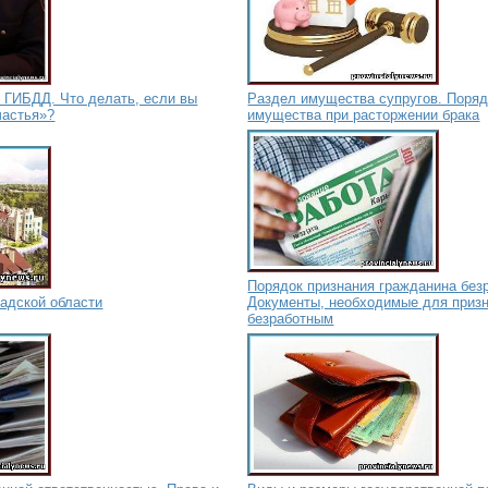
 ГИБДД. Что делать, если вы
Раздел имущества супругов. Поряд
частья»?
имущества при расторжении брака
Порядок признания гражданина без
адской области
Документы, необходимые для приз
безработным