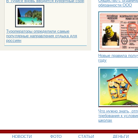
Общество с ограниче
В Тунисе вновь вводится курортный сбор
обязанности ООО
Туроператоры определили самые
популярные направления отдыха для
россиян
Новые правила получ
году
Что нужно знать, от
требования к услови
школах
НОВОСТИ
ФОТО
СТАТЬИ
ДЕНЬГИ