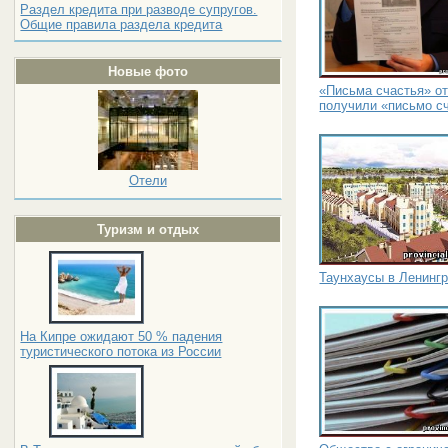
Раздел кредита при разводе супругов.
Общие правила раздела кредита
Новые фото
«Письма счастья» от
получили «письмо с
Отели
Туризм и отдых
Таунхаусы в Ленингр
На Кипре ожидают 50 % падения
туристического потока из России