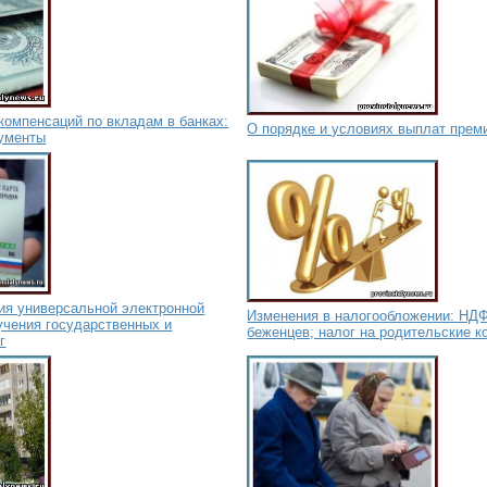
компенсаций по вкладам в банках:
О порядке и условиях выплат прем
кументы
ия универсальной электронной
Изменения в налогообложении: НД
учения государственных и
беженцев; налог на родительские 
г