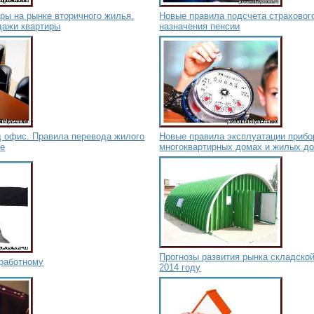
ры на рынке вторичного жилья.
Новые правила подсчета страховог
дажи квартиры
назначения пенсии
д офис. Правила перевода жилого
Новые правила эксплуатации прибо
ое
многоквартирных домах и жилых д
Прогнозы развития рынка складско
зработному
2014 году