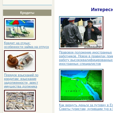
Интересн
Кредиты
Кредит на отдых:
особенности займа на отпуск
Правовое положение иностранных
работников. Новое в правилах при
работу высококвалифицированных
иностранных специалистов
Порядок взысканий по
кредитам: взыскание
задолженности, арест
имущества должника
Как вернуть деньги за путевку в Е
Советы туристам, купившим тур в 