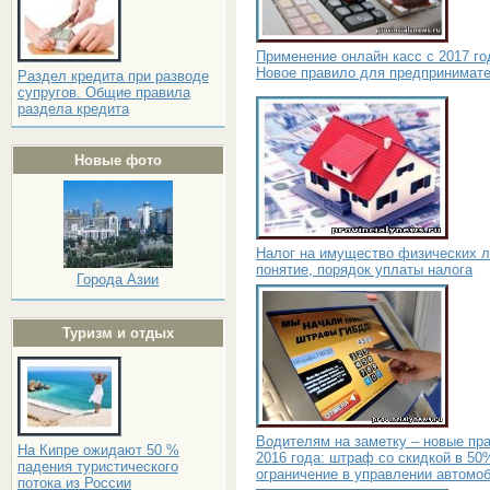
Применение онлайн касс с 2017 го
Новое правило для предпринимат
Раздел кредита при разводе
супругов. Общие правила
раздела кредита
Новые фото
Налог на имущество физических л
понятие, порядок уплаты налога
Города Азии
Туризм и отдых
Водителям на заметку – новые пр
На Кипре ожидают 50 %
2016 года: штраф со скидкой в 50
падения туристического
ограничение в управлении автомо
потока из России