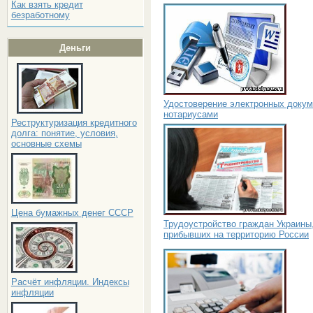
Как взять кредит
безработному
Деньги
Удостоверение электронных докум
нотариусами
Реструктуризация кредитного
долга: понятие, условия,
основные схемы
Цена бумажных денег СССР
Трудоустройство граждан Украины
прибывших на территорию России
Расчёт инфляции. Индексы
инфляции