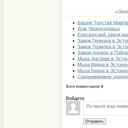
« Пре
Башня Толстая Марга
Дом Черноголовых
Епископский замок-ко
Замок Германа в Эсто
Замок Тоомпеа в Эст
Замок-донжон в Пайд
Мыза Ааспере в Эсто
Мыза Вяяна в Эстони
Мыза Кирна в Эстони
Средневековое здание
Всего комментариев
:
0
Войдите:
Отправить