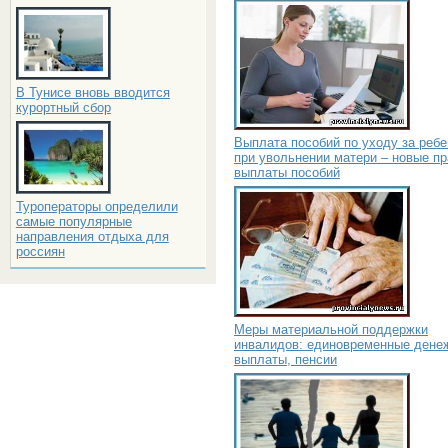
В Тунисе вновь вводится
курортный сбор
Выплата пособий по уходу за реб
при увольнении матери – новые п
выплаты пособий
Туроператоры определили
самые популярные
направления отдыха для
россиян
Меры материальной поддержки
инвалидов: единовременные дене
выплаты, пенсии