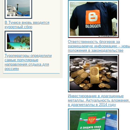
В Тунисе вновь вводится
курортный сбор
Ответственность блогеров за
размещаемую информацию – нов
положения в законодательстве
Туроператоры определили
самые популярные
направления отдыха для
россиян
Инвестирование в драгоценные
металлы. Актуальность вложения 
в драгметаллы в 2014 году