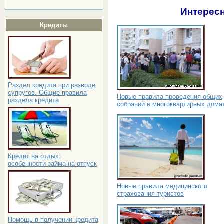
Интересн
Кредиты
Раздел кредита при разводе
супругов. Общие правила
Новые правила проведения общих
раздела кредита
собраний в многоквартирных дома
Кредит на отдых:
особенности займа на отпуск
Новые правила медицинского
страхования туристов
Помощь в получении кредита