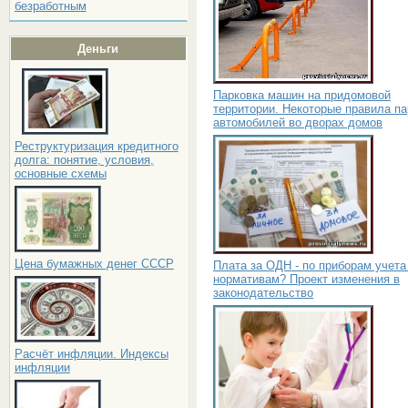
безработным
Деньги
Парковка машин на придомовой
территории. Некоторые правила па
автомобилей во дворах домов
Реструктуризация кредитного
долга: понятие, условия,
основные схемы
Цена бумажных денег СССР
Плата за ОДН - по приборам учета
нормативам? Проект изменения в
законодательство
Расчёт инфляции. Индексы
инфляции