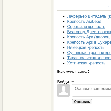
«
Лаферьер цитадель (к
Крепость Амберд
Сорокская крепость
Белгород-Днестровска
Крепость Арк (дворец
Крепость Арк в Бухар
Нямецкая крепость
Сучавская тронная кр
Тираспольская крепос
Хотинская крепость
Всего комментариев
:
0
Войдите:
Отправить