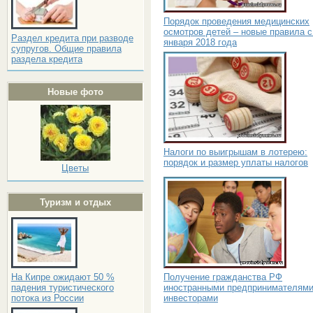
Порядок проведения медицинских
осмотров детей – новые правила с
Раздел кредита при разводе
января 2018 года
супругов. Общие правила
раздела кредита
Новые фото
Налоги по выигрышам в лотерею:
порядок и размер уплаты налогов
Цветы
Туризм и отдых
Получение гражданства РФ
На Кипре ожидают 50 %
иностранными предпринимателями
падения туристического
инвесторами
потока из России