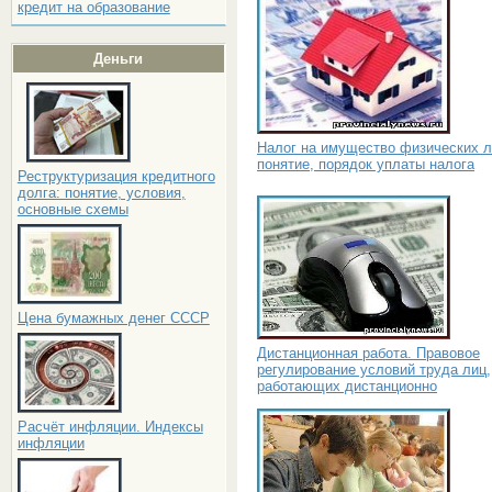
кредит на образование
Деньги
Налог на имущество физических л
понятие, порядок уплаты налога
Реструктуризация кредитного
долга: понятие, условия,
основные схемы
Цена бумажных денег СССР
Дистанционная работа. Правовое
регулирование условий труда лиц,
работающих дистанционно
Расчёт инфляции. Индексы
инфляции