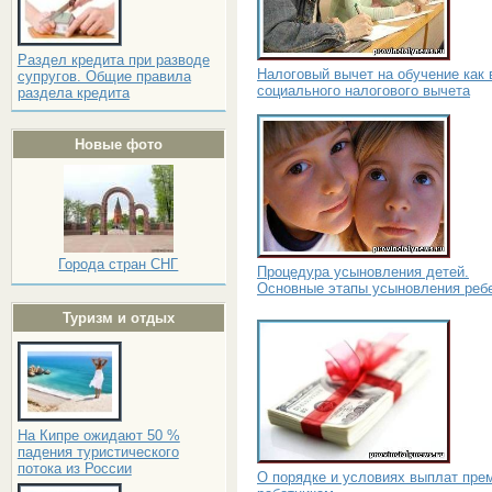
Раздел кредита при разводе
Налоговый вычет на обучение как 
супругов. Общие правила
социального налогового вычета
раздела кредита
Новые фото
Города стран СНГ
Процедура усыновления детей.
Основные этапы усыновления реб
Туризм и отдых
На Кипре ожидают 50 %
падения туристического
потока из России
О порядке и условиях выплат пре