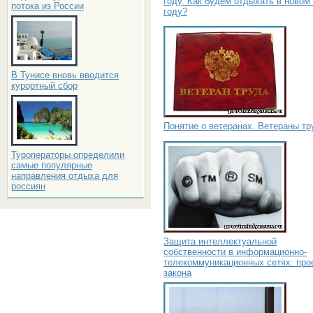
году. Как будем отдыхать в новом
потока из России
году?
В Тунисе вновь вводится
курортный сбор
Понятие о ветеранах. Ветераны тр
Туроператоры определили
самые популярные
направления отдыха для
россиян
Защита интеллектуальной
собственности в информационно-
телекоммуникационных сетях: про
закона