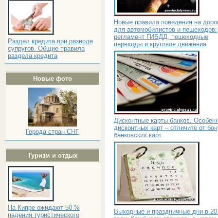
Новые правила поведения на доро
для автомобилистов и пешеходов:
регламент ГИБДД, пешеходные
Раздел кредита при разводе
переходы и круговое движение
супругов. Общие правила
раздела кредита
Новые фото
Дисконтные карты банков. Особен
дисконтных карт – отличите от бо
Города стран СНГ
банковских карт
Туризм и отдых
На Кипре ожидают 50 %
Выходные и праздничные дни в 20
падения туристического