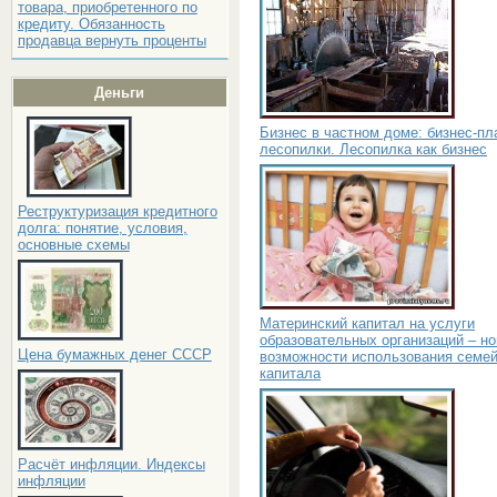
товара, приобретенного по
кредиту. Обязанность
продавца вернуть проценты
Деньги
Бизнес в частном доме: бизнес-пл
лесопилки. Лесопилка как бизнес
Реструктуризация кредитного
долга: понятие, условия,
основные схемы
Материнский капитал на услуги
образовательных организаций – н
Цена бумажных денег СССР
возможности использования семей
капитала
Расчёт инфляции. Индексы
инфляции