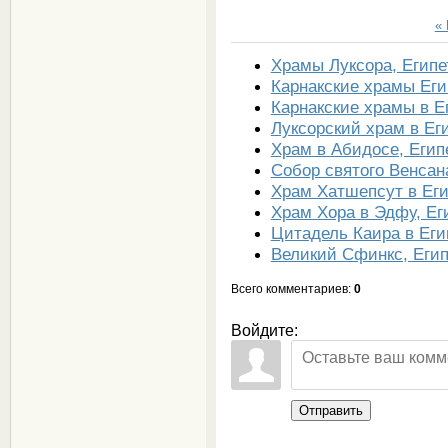
«
Храмы Луксора, Египе
Карнакские храмы Еги
Карнакские храмы в Е
Луксорский храм в Ег
Храм в Абидосе, Егип
Собор святого Венсан
Храм Хатшепсут в Ег
Храм Хора в Эдфу, Ег
Цитадель Каира в Еги
Великий Сфинкс, Егип
Всего комментариев
:
0
Войдите:
Отправить