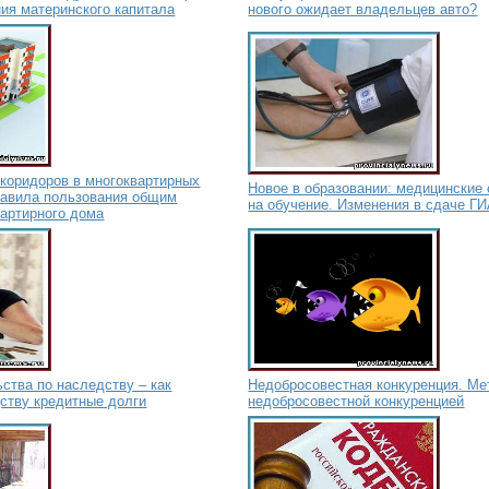
ия материнского капитала
нового ожидает владельцев авто?
коридоров в многоквартирных
Новое в образовании: медицинские
равила пользования общим
на обучение. Изменения в сдаче Г
артирного дома
ства по наследству – как
Недобросовестная конкуренция. Ме
ству кредитные долги
недобросовестной конкуренцией