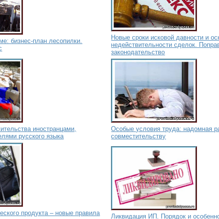
Новые сроки исковой давности и ос
ме: бизнес-план лесопилки.
недействительности сделок. Попра
с
законодательство
жительства иностранцами,
Особые условия труда: надомная ра
лями русского языка
совместительству
еского продукта – новые правила
Ликвидация ИП. Порядок и особенн