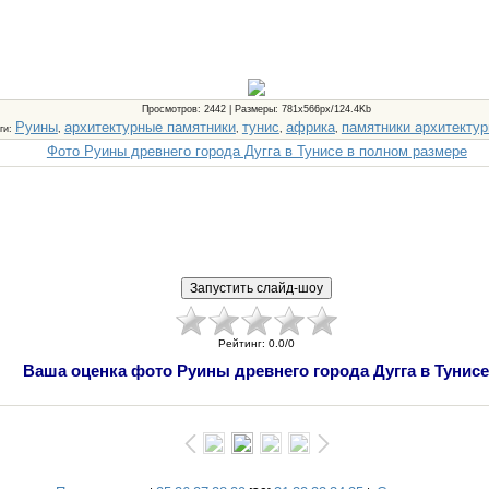
Просмотров
: 2442 |
Размеры
: 781x566px/124.4Kb
Руины
архитектурные памятники
тунис
африка
памятники архитекту
ги
:
,
,
,
,
Фото Руины древнего города Дугга в Тунисе в полном размере
Рейтинг
:
0.0
/
0
Ваша оценка фото Руины древнего города Дугга в Тунис