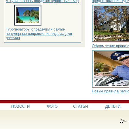
предоставления тур
В Тунисе вновь вводится курортный сбор
Туроператоры определили самые
популярные направления отдыха для
россиян
Оформление права с
Новые правила реги
НОВОСТИ
ФОТО
СТАТЬИ
ДЕНЬГИ
Для 