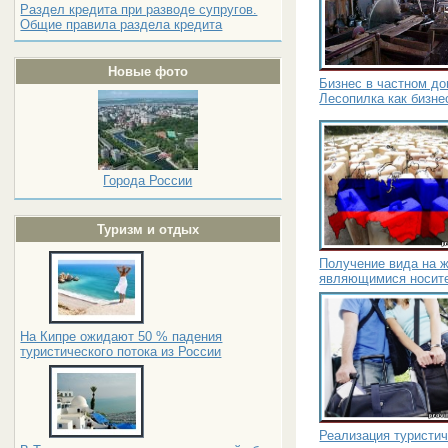
Раздел кредита при разводе супругов.
Общие правила раздела кредита
Новые фото
Бизнес в частном до
Лесопилка как бизне
Города России
Туризм и отдых
Получение вида на 
являющимися носите
На Кипре ожидают 50 % падения
туристического потока из России
Реализация туристич