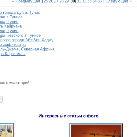
« Предыдущая
25
26
27
28
29
31
32
33
34
35
Следующая »
|
[
30
]
|
о города Дугга, Тунис
на в Тунисе
на, Тунис
ть Кайруана
на, Тунис
ра Невского в Тунисе
тарого города Айт-Бен-Хадду
о амфитеатра
Эль-Джеме, Северная Африка
ра Каракаллы
ь
Интересные статьи с фото