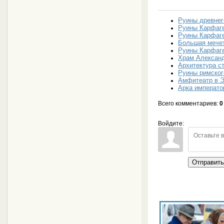
Руины древнег
Руины Карфаге
Руины Карфаге
Большая мече
Руины Карфаге
Храм Александ
Архитектура с
Руины римског
Амфитеатр в 
Арка императо
Всего комментариев
:
0
Войдите:
Отправит