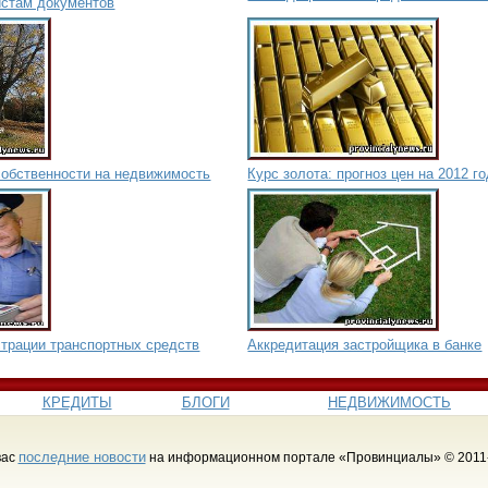
истам документов
обственности на недвижимость
Курс золота: прогноз цен на 2012 г
страции транспортных средств
Аккредитация застройщика в банке
КРЕДИТЫ
БЛОГИ
НЕДВИЖИМОСТЬ
последние новости
вас
на информационном портале «Провинциалы» © 2011