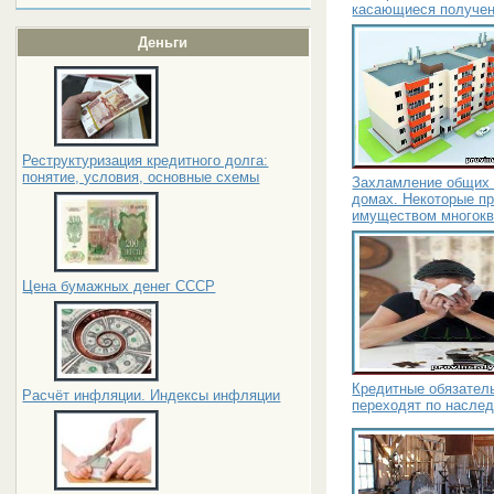
касающиеся получен
Деньги
Реструктуризация кредитного долга:
понятие, условия, основные схемы
Захламление общих 
домах. Некоторые п
имуществом многокв
Цена бумажных денег СССР
Кредитные обязатель
Расчёт инфляции. Индексы инфляции
переходят по наслед