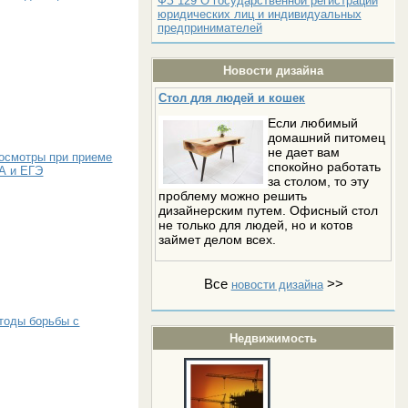
ФЗ 129 О государственной регистрации
юридических лиц и индивидуальных
предпринимателей
Новости дизайна
Стол для людей и кошек
Если любимый
домашний питомец
не дает вам
 осмотры при приеме
спокойно работать
ИА и ЕГЭ
за столом, то эту
проблему можно решить
дизайнерским путем. Офисный стол
не только для людей, но и котов
займет делом всех.
Все
>>
новости дизайна
тоды борьбы с
Недвижимость