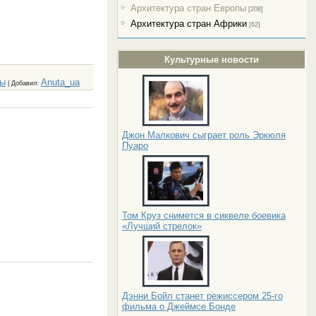
Архитектура стран Европы
[208]
Архитектура стран Африки
[62]
Культурные новости
ры
Anuta_ua
|
Добавил
:
Джон Малкович сыграет роль Эркюля
Пуаро
Том Круз снимется в сиквеле боевика
«Лучший стрелок»
е
Дэнни Бойл станет режиссером 25-го
фильма о Джеймсе Бонде