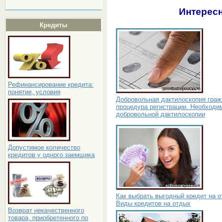
Интересн
Кредиты
Рефинансирование кредита:
понятие, условия
Добровольная дактилоскопия граж
процедура регистрации. Необходи
добровольной дактилоскопии
Допустимое количество
кредитов у одного заемщика
Как выбрать выгодный кредит на о
Виды кредитов на отдых
Возврат некачественного
товара, приобретенного по