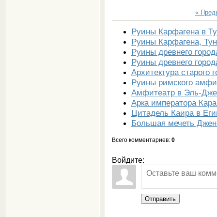
« Пре
Руины Карфагена в Т
Руины Карфагена, Ту
Руины древнего города
Руины древнего город
Архитектура старого 
Руины римского амфи
Амфитеатр в Эль-Дже
Арка императора Кар
Цитадель Каира в Еги
Большая мечеть Джен
Всего комментариев
:
0
Войдите:
Отправить