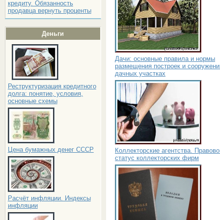
кредиту. Обязанность
продавца вернуть проценты
Деньги
Дачи: основные правила и нормы
размещения построек и сооружени
дачных участках
Реструктуризация кредитного
долга: понятие, условия,
основные схемы
Цена бумажных денег СССР
Коллекторские агентства. Правово
статус коллекторских фирм
Расчёт инфляции. Индексы
инфляции