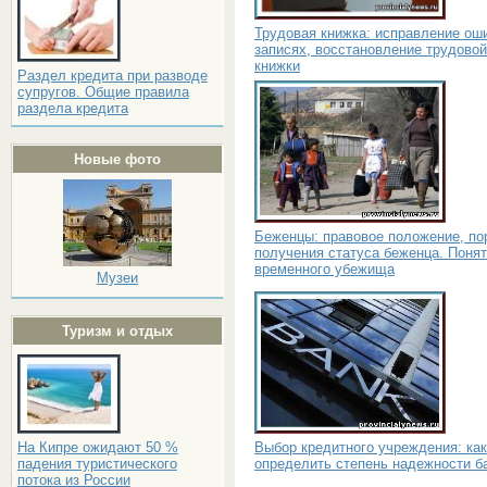
Трудовая книжка: исправление ош
записях, восстановление трудовой
книжки
Раздел кредита при разводе
супругов. Общие правила
раздела кредита
Новые фото
Беженцы: правовое положение, по
получения статуса беженца. Поня
временного убежища
Музеи
Туризм и отдых
Выбор кредитного учреждения: как
На Кипре ожидают 50 %
определить степень надежности б
падения туристического
потока из России