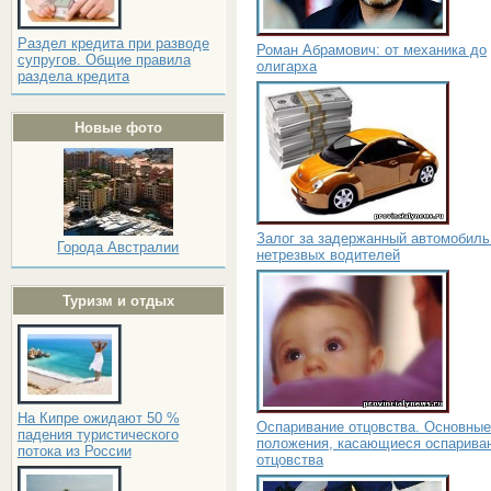
Раздел кредита при разводе
Роман Абрамович: от механика до
супругов. Общие правила
олигарха
раздела кредита
Новые фото
Залог за задержанный автомобиль
Города Австралии
нетрезвых водителей
Туризм и отдых
На Кипре ожидают 50 %
Оспаривание отцовства. Основные
падения туристического
положения, касающиеся оспарива
потока из России
отцовства