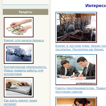
Интересн
Кредиты
Кредит для начала бизнеса
Бизнес в частном доме: бизнес-пл
лесопилки. Лесопилка как бизнес
Коллекторская деятельность.
Новые правила работы для
коллекторов
Гранты предпринимателям. Прави
получения грантов
Как взять кредит через
интернет