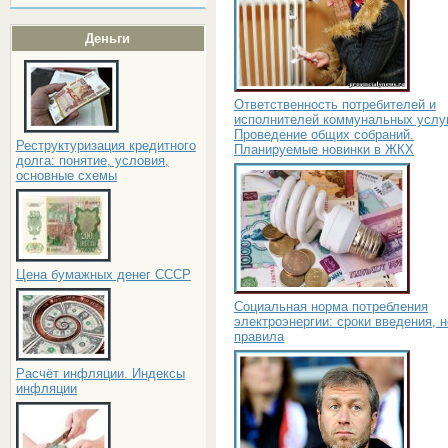
Деньги
Ответственность потребителей и
исполнителей коммунальных услуг
Проведение общих собраний.
Реструктуризация кредитного
Планируемые новинки в ЖКХ
долга: понятие, условия,
основные схемы
Цена бумажных денег СССР
Социальная норма потребления
электроэнергии: сроки введения, 
правила
Расчёт инфляции. Индексы
инфляции