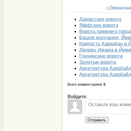
« Предыдуща
Дамасские ворота
Яффские ворота
Ворота древнего горо
Башня молчания, Йем
Крепость Кавкабан в 
Дворец Имама в Йем
Глинянские ворота
Золотые ворота
Архитектура Азербай
Архитектура Азербай
Всего комментариев
:
0
Войдите:
Отправить