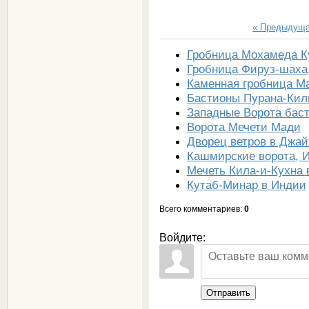
« Предыдущ
Гробница Мохамеда К
Гробница Фируз-шаха
Каменная гробница М
Бастионы Пурана-Кил
Западные Ворота бас
Ворота Мечети Мади
Дворец ветров в Джай
Кашмирские ворота, 
Мечеть Кила-и-Кухна 
Кутаб-Минар в Индии
Всего комментариев
:
0
Войдите:
Отправить