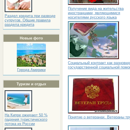
Получение вида на жительства
иностранцами, являющимися
Раздел кредита при разводе
носителями русского языка
супругов. Общие правила
раздела кредита
Новые фото
Социальный контракт как разнови
государственной социальной пом
Города Америки
Туризм и отдых
На Кипре ожидают 50 %
Понятие о ветеранах. Ветераны тр
падения туристического
потока из России