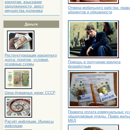
кредитам: взыскание
задолженности, арест
Отмена мобильного рабства: прав
имущества должника
абонентов и обязанности
Деньги
Реструктуризация кредитного
долга: понятие, условия,
Помощь в получении кредита
основные схемы
безработным
Цена бумажных денег СССР
Правила оплата коммунальных усл
общедомовые нужды. Права жиль
МКД
Расчёт инфляции. Индексы
инфляции