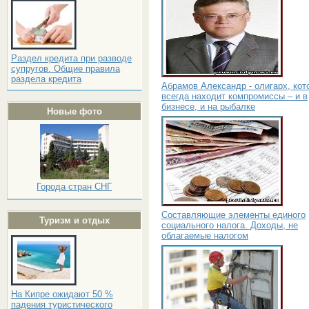
Раздел кредита при разводе
супругов. Общие правила
раздела кредита
Абрамов Александр - олигарх, кот
всегда находит компромиссы – и в
бизнесе, и на рыбалке
Новые фото
Города стран СНГ
Составляющие элементы единого
Туризм и отдых
социального налога. Доходы, не
облагаемые налогом
На Кипре ожидают 50 %
падения туристического