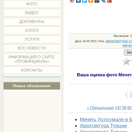
ФОТО
ВИДЕО
ДОКУМЕНТЫ
БЛОГИ
Просмотров
: 
УСЛУГИ
архитектура с
Дата
: 02.05.2013 |
Теги
:
мече
ВСЕ НОВОСТИ
ИНФОРМАЦИЯ О САЙТЕ
«ПРОВИНЦИАЛЫ»
КОНТАКТЫ
Ваша оценка фото Мечет
Новые объявления
« Предыдущая
87
88
89
|
Мечеть Хулхумале в 
Архитектура Турции
Архитектура Турции