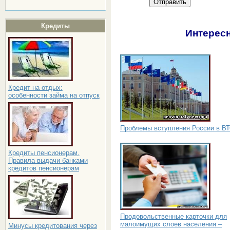
Отправить
Кредиты
Интересн
Кредит на отдых:
особенности займа на отпуск
Проблемы вступления России в В
Кредиты пенсионерам.
Правила выдачи банками
кредитов пенсионерам
Продовольственные карточки для
малоимущих слоев населения –
Минусы кредитования через