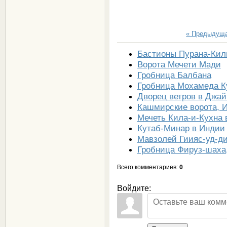
« Предыдущ
Бастионы Пурана-Кил
Ворота Мечети Мади
Гробница Балбана
Гробница Мохамеда К
Дворец ветров в Джай
Кашмирские ворота, 
Мечеть Кила-и-Кухна 
Кутаб-Минар в Индии
Мавзолей Гиияс-уд-ди
Гробница Фируз-шаха
Всего комментариев
:
0
Войдите: