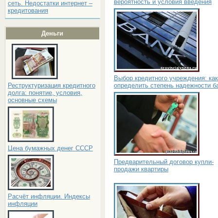
вероятность и условия введения
сеть. Недостатки интернет –
кредитования
Деньги
Выбор кредитного учреждения: как
определить степень надежности б
Реструктуризация кредитного
долга: понятие, условия,
основные схемы
Цена бумажных денег СССР
Предварительный договор купли-
продажи квартиры
Расчёт инфляции. Индексы
инфляции