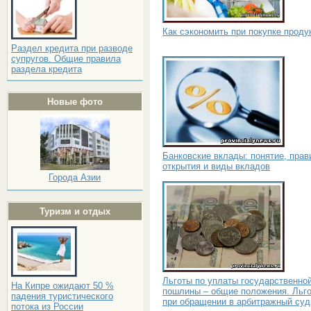
Как сэкономить при покупке проду
Раздел кредита при разводе
супругов. Общие правила
раздела кредита
Новые фото
Банковские вклады: понятие, прав
открытия и виды вкладов
Города Азии
Туризм и отдых
Льготы по уплаты государственно
На Кипре ожидают 50 %
пошлины – общие положения. Льг
падения туристического
при обращении в арбитражный суд
потока из России