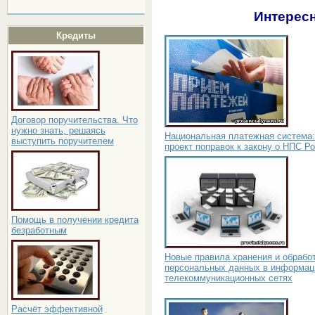
Интересн
Кредиты
Договор поручительства. Что
нужно знать, решаясь
Национальная платежная система:
выступить поручителем
проект поправок к закону о НПС Р
Помощь в получении кредита
безработным
Новые правила хранения и обрабо
персональных данных в информац
телекоммуникационных сетях
Расчёт эффективной