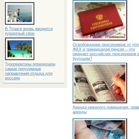
В Тунисе вновь вводится
курортный сбор
Освобождение пенсионеров от уп
ЖКХ и тринадцатая пенсия – что
ожидает российских пенсионеров 
будущем?
Туроператоры определили
самые популярные
направления отдыха для
россиян
Аренда нежилого помещения: пра
аренды