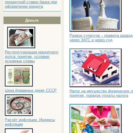
процентной ставки банка при
оформлении кредита
Деньги
Развод супругов – правила развод
через ЗАГС и через суд
Реструктуризация кредитного
долга: понятие, условия,
основные схемы
Цена бумажных денег СССР
Налог на имущество физических л
понятие, порядок уплаты налога
Расчёт инфляции. Индексы
инфляции