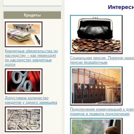
Интересн
Кредиты
Кредитные обязательства по
наследству – как переходят
Социальная пенсия. Порядок назн
по наследству кредитные
пенсии безработным
долги
Допустимое количество
кредитов у одного заемщика
Подключение коммуникаций к дом
порядок и правила подключения