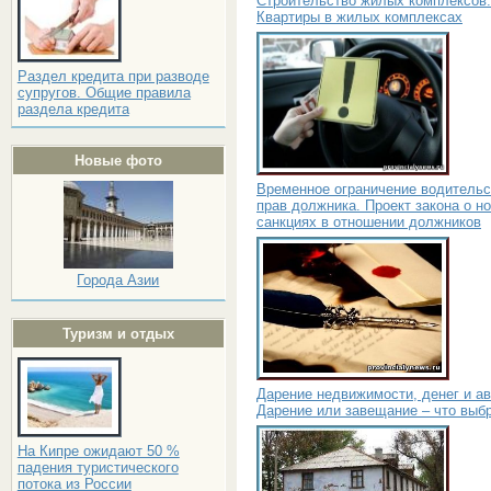
Строительство жилых комплексов.
Квартиры в жилых комплексах
Раздел кредита при разводе
супругов. Общие правила
раздела кредита
Новые фото
Временное ограничение водительс
прав должника. Проект закона о н
санкциях в отношении должников
Города Азии
Туризм и отдых
Дарение недвижимости, денег и ав
Дарение или завещание – что выб
На Кипре ожидают 50 %
падения туристического
потока из России