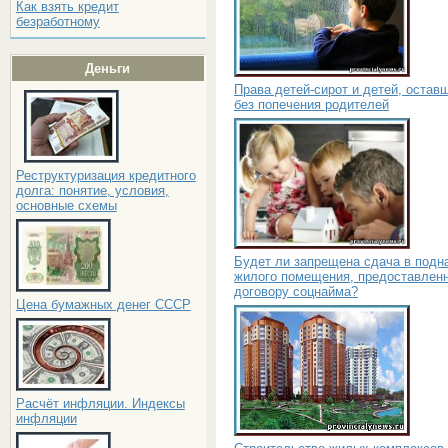
Как взять кредит
безработному
Деньги
Права детей-сирот и детей, остав
без попечения родителей
Реструктуризация кредитного
долга: понятие, условия,
основные схемы
Будет ли запрещена сдача в подн
жилого помещения, предоставленн
договору соцнайма?
Цена бумажных денег СССР
Расчёт инфляции. Индексы
инфляции