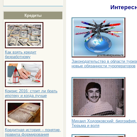
Интересн
Кредиты
Как взять кредит
безработному
Законодательство в области туриз
новые обязанности туроператоров
Кризис 2016: стоит ли брать
ипотеку и когда лучше
Михаил Ходорковский: биография.
Тюрьма и воля
Кредитная история – понятие,
правила формирования