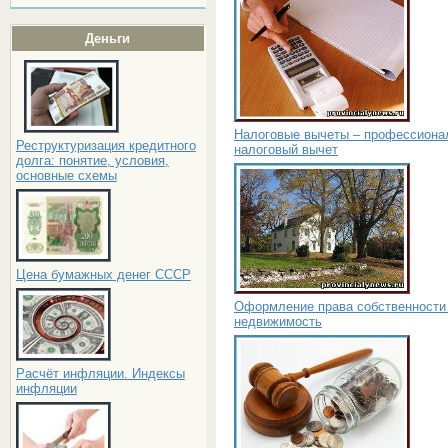
Деньги
Налоговые вычеты – профессиона
Реструктуризация кредитного
налоговый вычет
долга: понятие, условия,
основные схемы
Цена бумажных денег СССР
Оформление права собственности
недвижимость
Расчёт инфляции. Индексы
инфляции