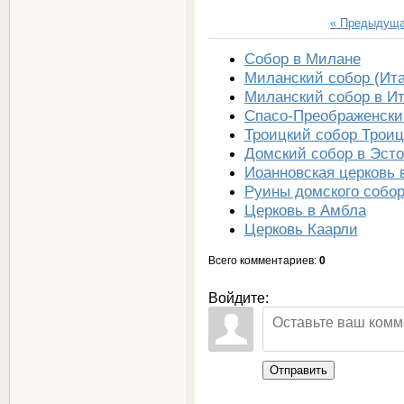
« Предыдущ
Собор в Милане
Миланский собор (Ит
Миланский собор в И
Спасо-Преображенски
Троицкий собор Трои
Домский собор в Эст
Иоанновская церковь 
Руины домского собо
Церковь в Амбла
Церковь Каарли
Всего комментариев
:
0
Войдите:
Отправить