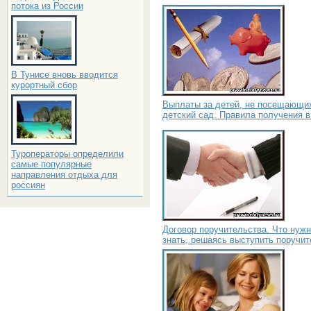
потока из России
В Тунисе вновь вводится
курортный сбор
Выплаты за детей, не посещающи
детский сад. Правила получения 
Туроператоры определили
самые популярные
направления отдыха для
россиян
Договор поручительства. Что нуж
знать, решаясь выступить поручи