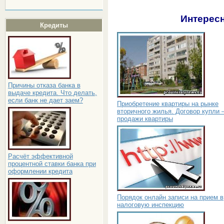
Интересн
Кредиты
Причины отказа банка в
выдаче кредита. Что делать,
если банк не дает заем?
Приобретение квартиры на рынке
вторичного жилья. Договор купли 
продажи квартиры
Расчёт эффективной
процентной ставки банка при
оформлении кредита
Порядок онлайн записи на прием в
налоговую инспекцию