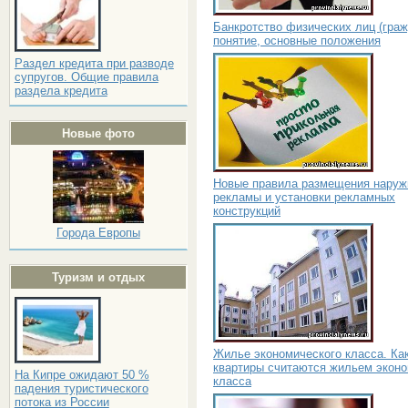
Банкротство физических лиц (граж
понятие, основные положения
Раздел кредита при разводе
супругов. Общие правила
раздела кредита
Новые фото
Новые правила размещения наруж
рекламы и установки рекламных
конструкций
Города Европы
Туризм и отдых
Жилье экономического класса. Ка
квартиры считаются жильем эконо
На Кипре ожидают 50 %
класса
падения туристического
потока из России