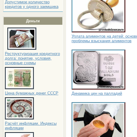
Допустимое количество
кредитов у одного заемщика
Деньги
Уплата алиментов на детей: основ
проблемы взыскания алиментов
Реструктуризация кредитного
долга: понятие, условия,
основные схемы
Цена бумажных денег СССР
Динамика цен на палладий
Расчёт инфляции. Индексы
инфляции