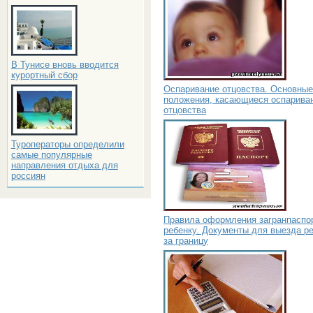
В Тунисе вновь вводится
курортный сбор
Оспаривание отцовства. Основные
положения, касающиеся оспарива
отцовства
Туроператоры определили
самые популярные
направления отдыха для
россиян
Правила оформления загранпаспо
ребенку. Документы для выезда р
за границу