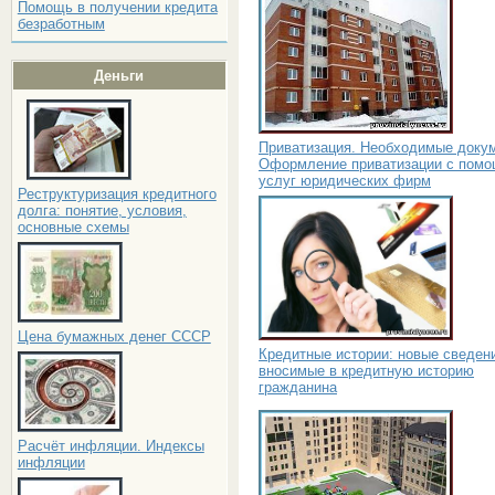
Помощь в получении кредита
безработным
Деньги
Приватизация. Необходимые доку
Оформление приватизации с пом
услуг юридических фирм
Реструктуризация кредитного
долга: понятие, условия,
основные схемы
Цена бумажных денег СССР
Кредитные истории: новые сведен
вносимые в кредитную историю
гражданина
Расчёт инфляции. Индексы
инфляции