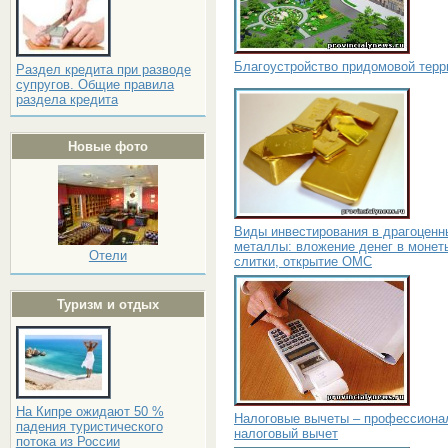
Благоустройство придомовой терр
Раздел кредита при разводе
супругов. Общие правила
раздела кредита
Новые фото
Виды инвестирования в драгоценн
металлы: вложение денег в монет
Отели
слитки, открытие ОМС
Туризм и отдых
На Кипре ожидают 50 %
Налоговые вычеты – профессиона
падения туристического
налоговый вычет
потока из России