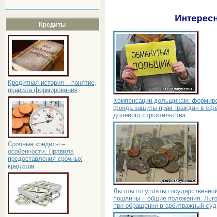
Интересн
Кредиты
Кредитная история – понятие,
правила формирования
Компенсации дольщикам: формир
фонда защиты прав граждан в сф
долевого строительства
Срочные кредиты –
особенности. Правила
предоставления срочных
кредитов
Льготы по уплаты государственно
пошлины – общие положения. Льг
при обращении в арбитражный суд