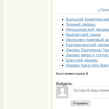
« Пре
Большой Кремлевский
Зимний дворец
Меншиковский дворе
Выборгский замок
Дворцово-парковый а
Екатериненский дворе
Дворец Екатерины Ча
Дворец мира и соглас
Шахский дворец
Дворец Каср-ибн-Вар
Всего комментариев
:
0
Войдите:
Отправить