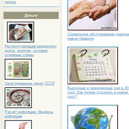
нужды
Деньги
Социальное обслуживание гражда
новые правила
Реструктуризация кредитного
долга: понятие, условия,
основные схемы
Цена бумажных денег СССР
Выходные и праздничные дни в 20
году. Как будем отдыхать в новом
году?
Расчёт инфляции. Индексы
инфляции