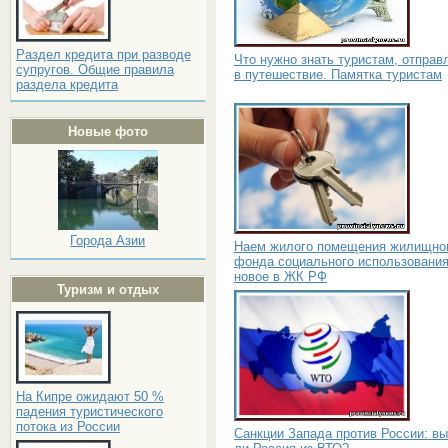
Раздел кредита при разводе
Что нужно знать туристам, отправ
супругов. Общие правила
в путешествие. Памятка туристам
раздела кредита
Новые фото
Города Азии
Наем жилого помещения жилищно
фонда социального использования
новое в ЖК РФ
Туризм и отдых
На Кипре ожидают 50 %
падения туристического
потока из России
Санкции Запада против России: в