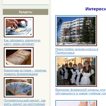
Интересн
Кредиты
Как оформить кредитную
карту через интернет
Новостройки эконом-класса в
Подмосковье
Кредитная история – понятие,
правила формирования
Введение форменной одежды для
обучающихся в новом учебном го
Потребительский кредит: как
взять кредит на неотложные