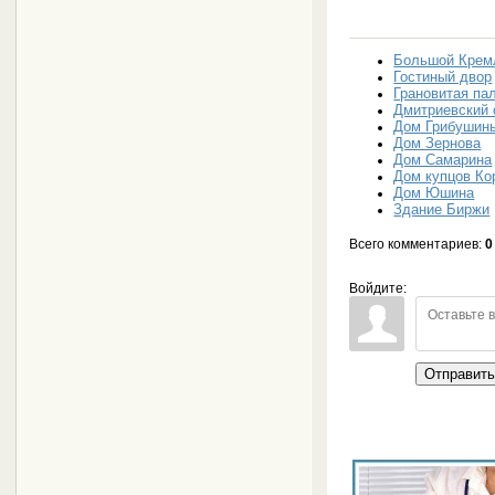
Большой Крем
Гостиный двор
Грановитая па
Дмитриевский 
Дом Грибушин
Дом Зернова
Дом Самарина
Дом купцов Ко
Дом Юшина
Здание Биржи
Всего комментариев
:
0
Войдите:
Отправит