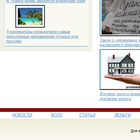
В Тунисе вновь вводится курортный сбор
Туроператоры определили самые
популярные направления отдыха для
Закон о «резиновых 
россиян
касающиеся фиктивн
Договор залога нед
договора залога
НОВОСТИ
ФОТО
СТАТЬИ
ДЕНЬГИ
Для 