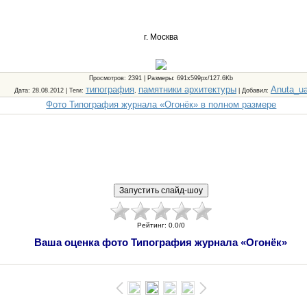
г. Москва
Просмотров
: 2391 |
Размеры
: 691x599px/127.6Kb
типография
памятники архитектуры
Anuta_u
Дата
: 28.08.2012 |
Теги
:
,
|
Добавил
:
Фото Типография журнала «Огонёк» в полном размере
Рейтинг
:
0.0
/
0
Ваша оценка фото Типография журнала «Огонёк»