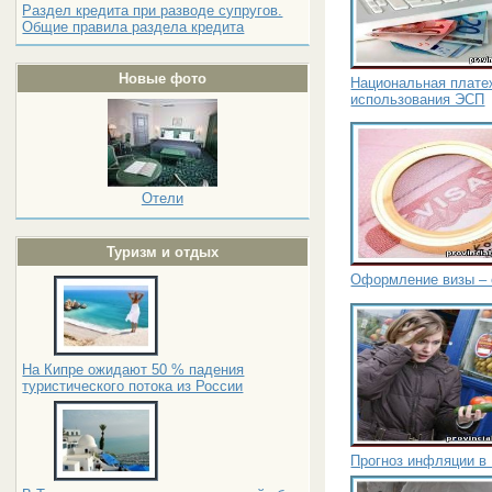
Раздел кредита при разводе супругов.
Общие правила раздела кредита
Новые фото
Национальная плате
использования ЭСП
Отели
Туризм и отдых
Оформление визы – 
На Кипре ожидают 50 % падения
туристического потока из России
Прогноз инфляции в 