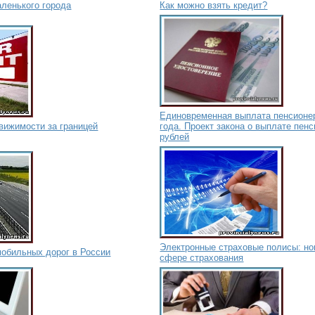
аленького города
Как можно взять кредит?
Единовременная выплата пенсионер
вижимости за границей
года. Проект закона о выплате пенс
рублей
Электронные страховые полисы: но
мобильных дорог в России
сфере страхования