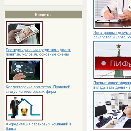
Кредиты
Электронные докуме
лекарства и карта б
Реструктуризация кредитного долга:
понятие, условия, основные схемы
Паевые инвестицион
Коллекторские агентства. Правовой
вкладывать деньги в
статус коллекторских фирм
Аккредитация страховых компаний в
банке