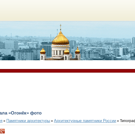
ала «Огонёк» фото
ея
Памятники архитектуры
Архитектурные памятники России
»
»
» Типогра