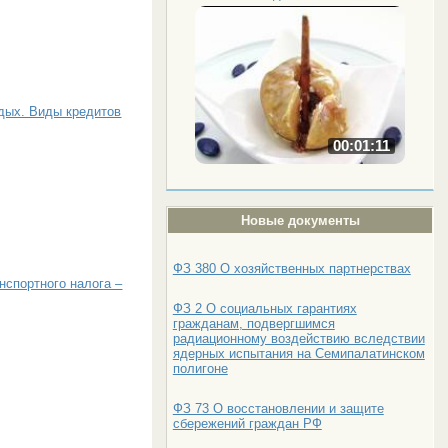
тдых. Виды кредитов
00:01:11
Новые документы
ФЗ 380 О хозяйственных партнерствах
нспортного налога –
ФЗ 2 О социальных гарантиях
гражданам, подвергшимся
радиационному воздействию вследствии
ядерных испытания на Семипалатинском
полигоне
ФЗ 73 О восстановлении и защите
сбережений граждан РФ