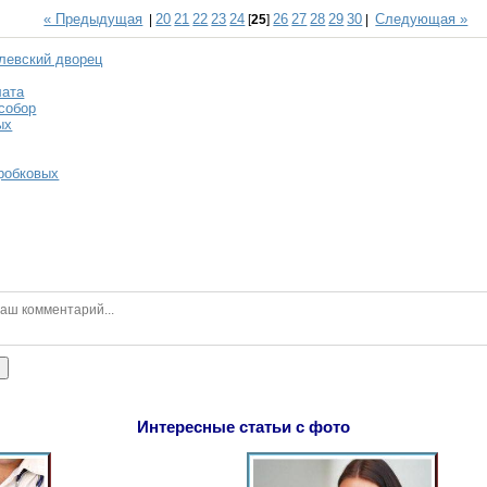
« Предыдущая
20
21
22
23
24
26
27
28
29
30
Следующая »
|
[
25
]
|
левский дворец
лата
собор
ых
робковых
ь
Интересные статьи с фото