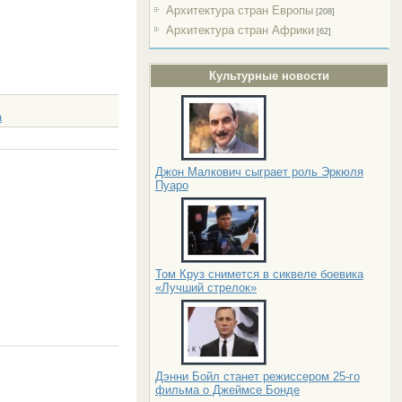
Архитектура стран Европы
[208]
Архитектура стран Африки
[62]
Культурные новости
a
Джон Малкович сыграет роль Эркюля
Пуаро
Том Круз снимется в сиквеле боевика
«Лучший стрелок»
Дэнни Бойл станет режиссером 25-го
фильма о Джеймсе Бонде