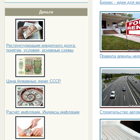
Бизнес - идеи для м
Деньги
Реструктуризация кредитного долга:
понятие, условия, основные схемы
Правила аренды нед
Цена бумажных денег СССР
Строительство авто
Расчёт инфляции. Индексы инфляции