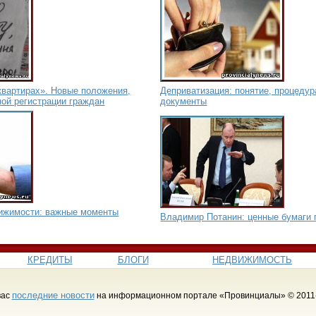
квартирах». Новые положения,
Деприватизация: понятие, процеду
ой регистрации граждан
документы
вижимости: важные моменты
Владимир Потанин: ценные бумаги 
КРЕДИТЫ
БЛОГИ
НЕДВИЖИМОСТЬ
последние новости
вас
на информационном портале «Провинциалы» © 2011