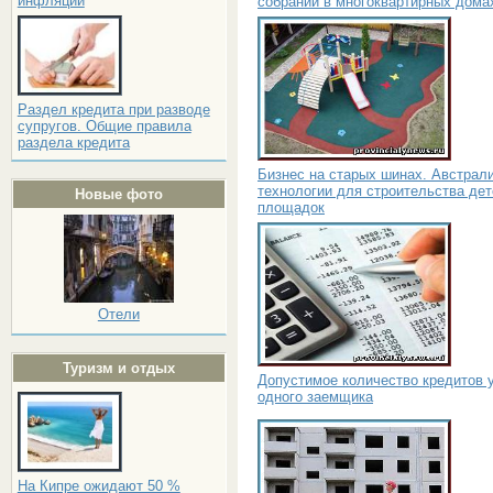
инфляции
собраний в многоквартирных дома
Раздел кредита при разводе
супругов. Общие правила
раздела кредита
Бизнес на старых шинах. Австрал
технологии для строительства дет
Новые фото
площадок
Отели
Туризм и отдых
Допустимое количество кредитов 
одного заемщика
На Кипре ожидают 50 %