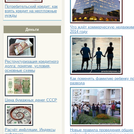
Потребительский кредит: как
взять кредит на неотложные
нужды
Что ждёт коммерческую недвижим
Деньги
2014 году
Реструктуризация кредитного
долга: понятие, условия,
основные схемы
Как поменять фамилию ребенку п
развода
Цена бумажных денег СССР
Расчёт инфляции. Индексы
Новые правила проведения общих