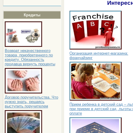
Интересн
Кредиты
Возврат некачественного
Организация интернет-магазина:
товара, приобретенного по
франчайзинг
кредиту. Обязанность
продавца вернуть проценты
Договор поручительства. Что
нужно знать, решаясь
Прием ребенка в детский сад – ль
выступить поручителем
при приеме в детский сад, льготы 
оплате