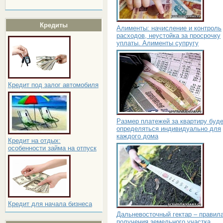
Кредиты
Алименты: начисление и контроль
расходов, неустойка за просрочку
уплаты. Алименты супругу
Кредит под залог автомобиля
Размер платежей за квартиру буд
определяться индивидуально для
каждого дома
Кредит на отдых:
особенности займа на отпуск
Кредит для начала бизнеса
Дальневосточный гектар – правил
получения земельного участка