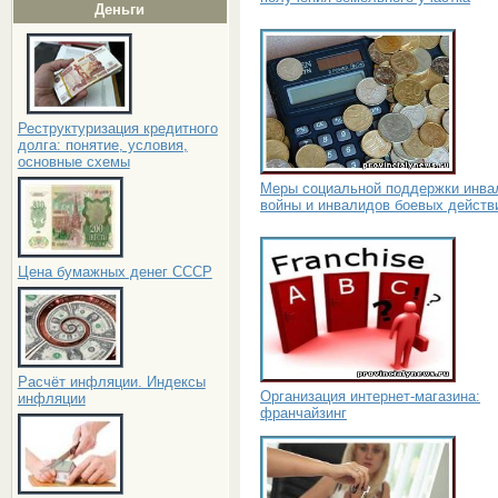
Деньги
Реструктуризация кредитного
долга: понятие, условия,
основные схемы
Меры социальной поддержки инва
войны и инвалидов боевых действ
Цена бумажных денег СССР
Расчёт инфляции. Индексы
Организация интернет-магазина:
инфляции
франчайзинг