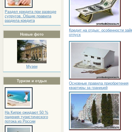
Раздел кредита при разводе
супругов. Общие правила
раздела кредита
Кредит на отдых: особенности зай
Новые фото
отпуск
Музеи
Туризм и отдых
Основные правила приобретения
квартиры за границей
На Кипре ожидают 50 %
падения туристического
потока из России