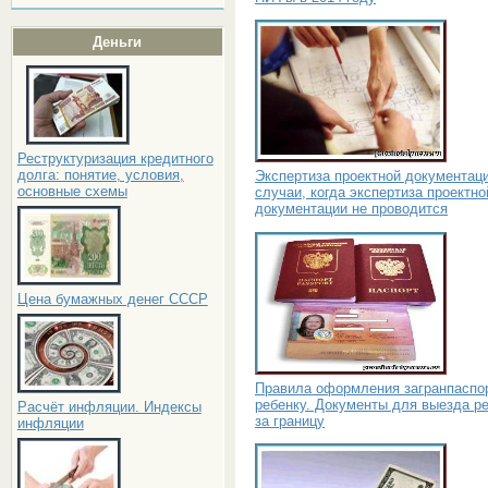
Деньги
Реструктуризация кредитного
долга: понятие, условия,
Экспертиза проектной документаци
основные схемы
случаи, когда экспертиза проектно
документации не проводится
Цена бумажных денег СССР
Правила оформления загранпаспо
ребенку. Документы для выезда р
Расчёт инфляции. Индексы
за границу
инфляции