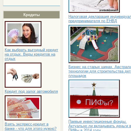
Кредиты
Налоговая декларация индивидуа
предпринимателя по ЕНВД
Как выбрать выгодный кредит
на отдых. Виды кредитов на
отдых
Бизнес на старых шинах. Австрал
технологии для строительства дет
площадок
Кредит под залог автомобиля
Паевые инвестиционные фонды.
Взять экспресс-кредит в
Актуально ли вкладывать деньги 
банке - что для этого нужно?
ПИФы в 2014 году