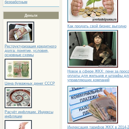
безработным
Деньги
Как продать свой бизнес выгодно
Реструктуризация кредитного
долга: понятие, условия,
основные схемы
Новое в сфере ЖКХ: пени за прос
оплаты для жильцов и штрафы дл
управляющих компаний
Цена бумажных денег СССР
Расчёт инфляции. Индексы
инфляции
Индексация тарифов ЖКХ в 2014-