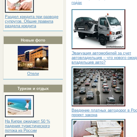
годах
Раздел кредита при разводе
супругов. Общие правила
раздела кредита
Новые фото
Эвакуация автомобилей за счет
автовладельцев – что нового ожид
владельцев авто?
Отели
Туризм и отдых
Введение платных автодорог в Ро
проект закона
На Кипре ожидают 50 %
падения туристического
потока из России