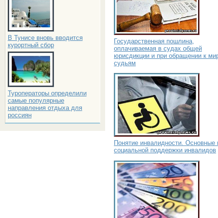
В Тунисе вновь вводится
Государственная пошлина,
курортный сбор
оплачиваемая в судах общей
юрисдикции и при обращении к м
судьям
Туроператоры определили
самые популярные
направления отдыха для
россиян
Понятие инвалидности. Основные
социальной поддержки инвалидов