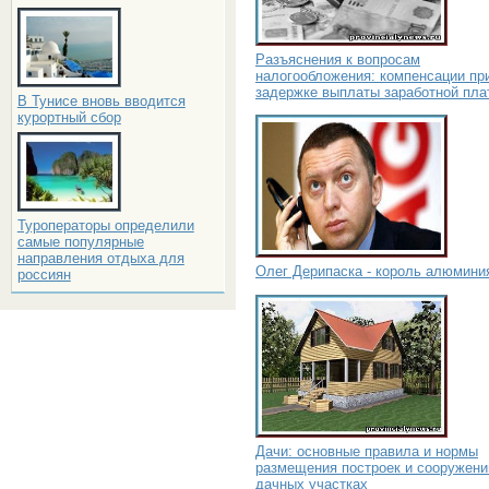
Разъяснения к вопросам
налогообложения: компенсации пр
задержке выплаты заработной пла
В Тунисе вновь вводится
курортный сбор
Туроператоры определили
самые популярные
направления отдыха для
Олег Дерипаска - король алюмини
россиян
Дачи: основные правила и нормы
размещения построек и сооружени
дачных участках