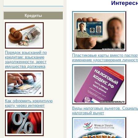
Интересн
Кредиты
Порядок взысканий по
Пластиковые карты вместо паспор
кредитам: взыскание
изменение удостоверения личност
задолженности, арест
имущества должника
Как оформить кредитную
карту через интернет
Виды налоговых вычетов. Социал
налоговый вычет