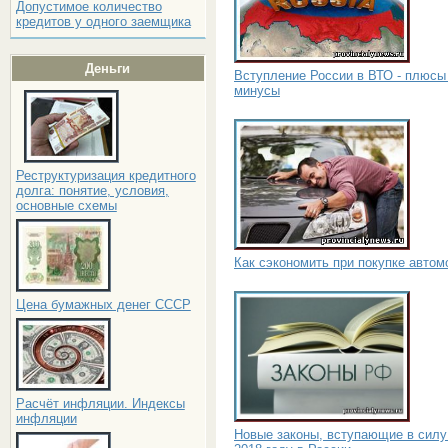
Допустимое количество
кредитов у одного заемщика
Деньги
Вступление России в ВТО - плюсы
минусы
Реструктуризация кредитного
долга: понятие, условия,
основные схемы
Как сэкономить при покупке автом
Цена бумажных денег СССР
Расчёт инфляции. Индексы
инфляции
Новые законы, вступающие в силу