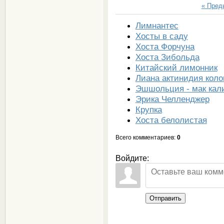
« Пре
Лимнантес
Хосты в саду
Хоста Форчуна
Хоста Зибольда
Китайский лимонник
Лиана актинидия коло
Эшшольция - мак кал
Эрика Челленджер
Крупка
Хоста белолистая
Всего комментариев
:
0
Войдите:
Отправить